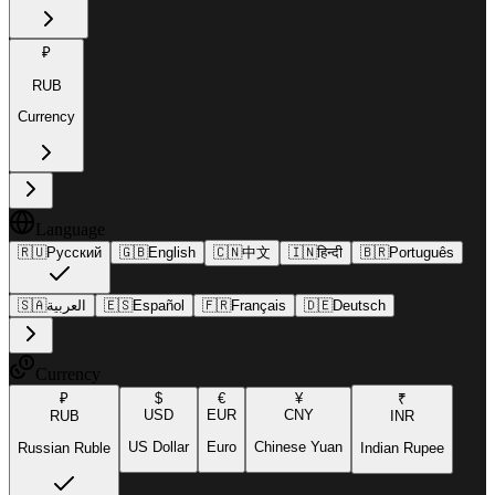
₽
RUB
Currency
Language
🇷🇺
Русский
🇬🇧
English
🇨🇳
中文
🇮🇳
हिन्दी
🇧🇷
Português
🇸🇦
العربية
🇪🇸
Español
🇫🇷
Français
🇩🇪
Deutsch
Currency
₽
$
€
¥
₹
USD
EUR
CNY
RUB
INR
US Dollar
Euro
Chinese Yuan
Russian Ruble
Indian Rupee