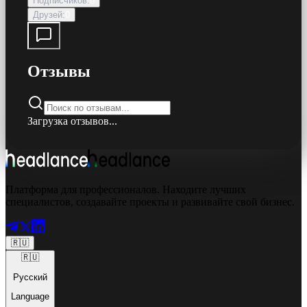
Подписчиков
:
0
Друзей
:
0
Отзывы
Загрузка отзывов...
Платформа для профессионалов. Находите лучших
специалистов, создавайте проекты и развивайте свой бизнес.
🇷🇺
🇷🇺
Русский
Language