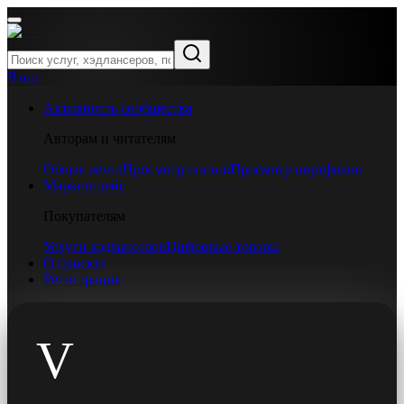
Вход
Активность сообщества
Авторам и читателям
Общая лента
Просмотр постов
Просмотр портфолио
Маркетплейс
Покупателям
Услуги хэдлансеров
Цифровые товары
О проекте
Регистрация
V