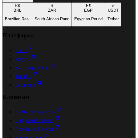
R$
R
E£
₮
BRL
ZAR
EGP
USDT
Brazilian Real
South African Rand
Egyptian Pound
Tether
Платформа
О нас
Услуги
Как это работает
Тарифы
Вакансии
Клиентам
Найти специалиста
Цифровые товары
Глобальный поиск
Информация