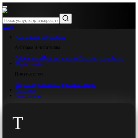
Вход
Активность сообщества
Авторам и читателям
Общая лента
Просмотр постов
Просмотр портфолио
Маркетплейс
Покупателям
Услуги хэдлансеров
Цифровые товары
О проекте
Регистрация
T