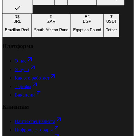
R$
R
E£
₮
BRL
ZAR
EGP
USDT
Brazilian Real
South African Rand
Egyptian Pound
Tether
Платформа
О нас
Услуги
Как это работает
Тарифы
Вакансии
Клиентам
Найти специалиста
Цифровые товары