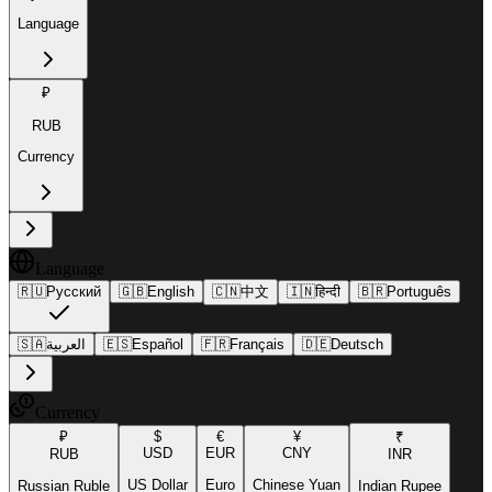
Language
₽
RUB
Currency
Language
🇷🇺
Русский
🇬🇧
English
🇨🇳
中文
🇮🇳
हिन्दी
🇧🇷
Português
🇸🇦
العربية
🇪🇸
Español
🇫🇷
Français
🇩🇪
Deutsch
Currency
₽
$
€
¥
₹
USD
EUR
CNY
RUB
INR
US Dollar
Euro
Chinese Yuan
Russian Ruble
Indian Rupee