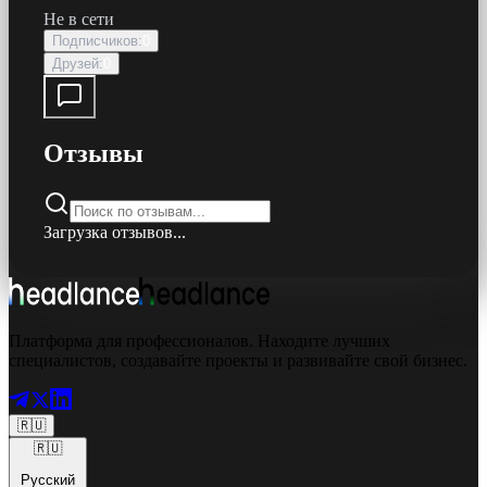
Не в сети
Подписчиков
:
0
Друзей
:
0
Отзывы
Загрузка отзывов...
Платформа для профессионалов. Находите лучших
специалистов, создавайте проекты и развивайте свой бизнес.
🇷🇺
🇷🇺
Русский