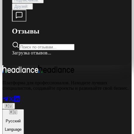
Подписчиков
:
0
Друзей
:
0
Отзывы
Загрузка отзывов...
Платформа для профессионалов. Находите лучших
специалистов, создавайте проекты и развивайте свой бизнес.
🇷🇺
🇷🇺
Русский
Language