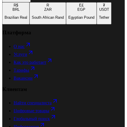
R$
R
E£
₮
BRL
ZAR
EGP
USDT
Brazilian Real
South African Rand
Egyptian Pound
Tether
Платформа
О нас
Услуги
Как это работает
Тарифы
Вакансии
Клиентам
Найти специалиста
Цифровые товары
Глобальный поиск
Информация