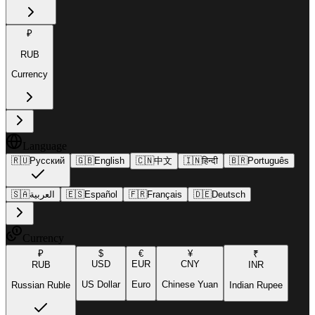
₽
RUB
Currency
Language
🇷🇺
Русский
🇬🇧
English
🇨🇳
中文
🇮🇳
हिन्दी
🇧🇷
Português
🇸🇦
العربية
🇪🇸
Español
🇫🇷
Français
🇩🇪
Deutsch
Currency
₽
$
€
¥
₹
USD
EUR
CNY
RUB
INR
US Dollar
Euro
Chinese Yuan
Russian Ruble
Indian Rupee