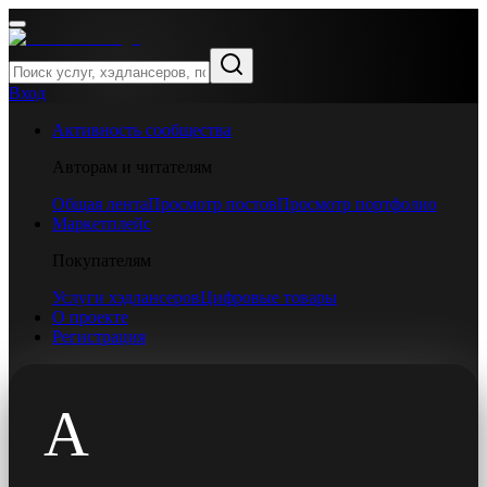
Вход
Активность сообщества
Авторам и читателям
Общая лента
Просмотр постов
Просмотр портфолио
Маркетплейс
Покупателям
Услуги хэдлансеров
Цифровые товары
О проекте
Регистрация
A