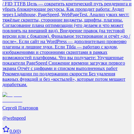
/ FID TTFB Цель — сократить критический путь рендеринга и
убрать блокирующие ресурсы. Как проходит работа: Аудит
через Lighthouse, PageSpeed, WebPageTest. Анализ узких мест:
тяжёлые скрипты, сторонние виджеты, шрифты, плагины.
Согласование плана оптимизации (что делаем и что может
повлиять на внешний вид). Внедрение правок (на тестовой
версии или с бэкапом). Финальное тестирование и отчёт «до /
после». Если сайт на WordPress — дополнительно проверяю
плагины и лишние хуки. Если Tilda — работаю с кодом,
изображениями и сторонними скриптами в рамках
возможностей платформы. Что вы получаете: Улучшенные
показатели PageSpeed Снижение времени загрузки первого
экрана Отчёт с цифрами и списком выполненных работ
Рекомендации по поддержанию скорости Без удаления
важных функций и без «костылей», которые потом мешают
доработкам.
Сергей Платонов
@
webspeed
0.0
(
0
)