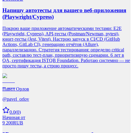
Напишу автотесты для вашего веб-приложения
(Playwright/Cypress)
Покрою ваше приложение автоматическими тестами: E2E
(Playwright, Cypress), API-тесты (Postman/Newman, pytest),
юнит-тесты (Jest, Vitest). Настрою запуск в CI/CD (GitHub
Actions, GitLab CI), генерацию отчётов (Allure),
параллелизацию. Стратегия тестирования: определю critical
path, составлю тест-план, приоритизирую сценарии. 6 лет в
QA, сертификация ISTQB Foundation. Работаю системно — не
просто пишу тесты, а строю процесс.
Павел Орлов
@
pavel_orlov
0.0
(
0
)
Начиная от
9 200
RUB