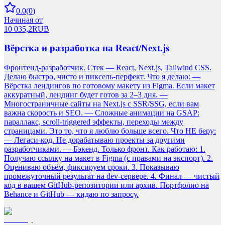
0.0
(
0
)
Начиная от
10 035,2
RUB
Вёрстка и разработка на React/Next.js
Фронтенд-разработчик. Стек — React, Next.js, Tailwind CSS.
Делаю быстро, чисто и пиксель-перфект. Что я делаю: —
Вёрстка лендингов по готовому макету из Figma. Если макет
аккуратный, лендинг будет готов за 2–3 дня. —
Многостраничные сайты на Next.js с SSR/SSG, если вам
важна скорость и SEO. — Сложные анимации на GSAP:
параллакс, scroll-triggered эффекты, переходы между
страницами. Это то, что я люблю больше всего. Что НЕ беру:
— Легаси-код. Не дорабатываю проекты за другими
разработчиками. — Бэкенд. Только фронт. Как работаю: 1.
Получаю ссылку на макет в Figma (с правами на экспорт). 2.
Оцениваю объём, фиксируем сроки. 3. Показываю
промежуточный результат на dev-сервере. 4. Финал — чистый
код в вашем GitHub-репозитории или архив. Портфолио на
Behance и GitHub — кидаю по запросу.