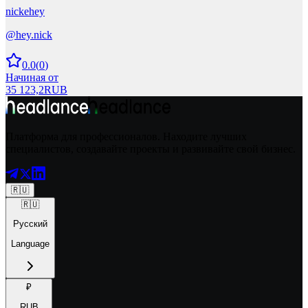
nickehey
@
hey.nick
0.0
(
0
)
Начиная от
35 123,2
RUB
Платформа для профессионалов. Находите лучших
специалистов, создавайте проекты и развивайте свой бизнес.
🇷🇺
🇷🇺
Русский
Language
₽
RUB