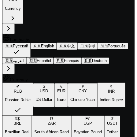
Currency
Language
🇷🇺
Русский
🇬🇧
English
🇨🇳
中文
🇮🇳
हिन्दी
🇧🇷
Português
🇸🇦
العربية
🇪🇸
Español
🇫🇷
Français
🇩🇪
Deutsch
Currency
₽
$
€
¥
₹
USD
EUR
CNY
RUB
INR
US Dollar
Euro
Chinese Yuan
Russian Ruble
Indian Rupee
R$
R
E£
₮
BRL
ZAR
EGP
USDT
Brazilian Real
South African Rand
Egyptian Pound
Tether