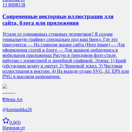
13 800
RUB
Современные векторные иллюстрации для
сайта, блога или приложения
Устали от одинаковых стоковых человечков? Я создам
уникальную графику специально под ваш бренд. Где это
пригодится: — На главном экране сайта (Hero image) — Для
оформления статей в блоге — Для экранов онбординга в
мобильном приложении Рисую в трендовом флэт-стиле,
работаю с изометрией и линейной графикой. Этапы: 1) Бриф
(обсуждаем задачу и цвета). 2) Черновой эскиз. 3) Чистовая
иллюстрация в векторе. 4) На выходе отдаю SVG, AI, EPS или
PNG в высоком разрешении.
Ksenia Art
@
kseniashka26
0.0
(
0
)
Начиная от