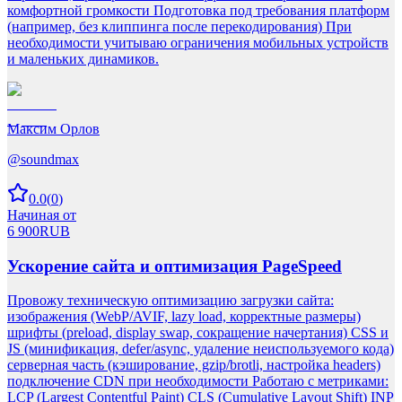
комфортной громкости Подготовка под требования платформ
(например, без клиппинга после перекодирования) При
необходимости учитываю ограничения мобильных устройств
и маленьких динамиков.
Максим Орлов
@
soundmax
0.0
(
0
)
Начиная от
6 900
RUB
Ускорение сайта и оптимизация PageSpeed
Провожу техническую оптимизацию загрузки сайта:
изображения (WebP/AVIF, lazy load, корректные размеры)
шрифты (preload, display swap, сокращение начертания) CSS и
JS (минификация, defer/async, удаление неиспользуемого кода)
серверная часть (кэширование, gzip/brotli, настройка headers)
подключение CDN при необходимости Работаю с метриками:
LCP (Largest Contentful Paint) CLS (Cumulative Layout Shift) INP