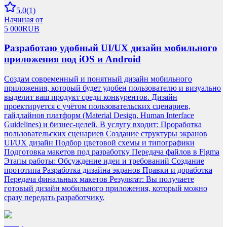
5.0
(
1
)
Начиная от
5 000
RUB
Разработаю удобный UI/UX дизайн мобильного
приложения под iOS и Android
Создам современный и понятный дизайн мобильного
приложения, который будет удобен пользователю и визуально
выделит ваш продукт среди конкурентов. Дизайн
проектируется с учётом пользовательских сценариев,
гайдлайнов платформ (Material Design, Human Interface
Guidelines) и бизнес-целей. В услугу входит: Проработка
пользовательских сценариев Создание структуры экранов
UI/UX дизайн Подбор цветовой схемы и типографики
Подготовка макетов под разработку Передача файлов в Figma
Этапы работы: Обсуждение идеи и требований Создание
прототипа Разработка дизайна экранов Правки и доработка
Передача финальных макетов Результат: Вы получаете
готовый дизайн мобильного приложения, который можно
сразу передать разработчику.