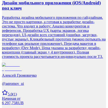
Дизайн мобильного приложения (iOS/Android)
под ключ
Разработка дизайна мобильного приложения по гайдлайнам.
Это не просто картинки, а готовая к разработке дизайн-
система. Что входит в работу: Анализ конкурентов и
референсов. Проработка UX (карты экранов, логика
переходов). UI-дизайн всех состояний (ошибки, загрузки,
пустые экраны). Кликабельный прототип (можно потыкать на
телефоне как реальное приложение). Передача макетов в
разработку (Dev Mode). Цена указана за разработку дизайн-
концепции (главный экран + 4 внутренних). Полная
стоимость проекта рассчитывается индивидуально после ТЗ.
Алексей Громовичко
@
agromov_ui
5.0
(
1
)
Начиная от
6 297,75
RUB