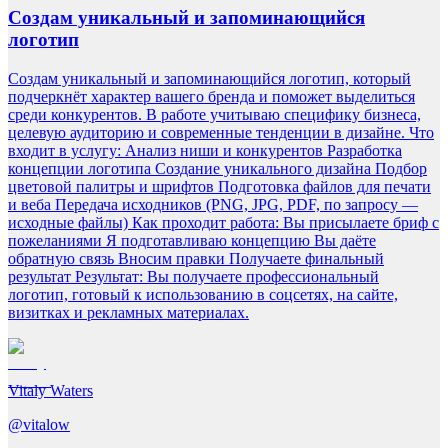
Создам уникальный и запоминающийся
логотип
Создам уникальный и запоминающийся логотип, который
подчеркнёт характер вашего бренда и поможет выделиться
среди конкурентов. В работе учитываю специфику бизнеса,
целевую аудиторию и современные тенденции в дизайне. Что
входит в услугу: Анализ ниши и конкурентов Разработка
концепции логотипа Создание уникального дизайна Подбор
цветовой палитры и шрифтов Подготовка файлов для печати
и веба Передача исходников (PNG, JPG, PDF, по запросу —
исходные файлы) Как проходит работа: Вы присылаете бриф с
пожеланиями Я подготавливаю концепцию Вы даёте
обратную связь Вносим правки Получаете финальный
результат Результат: Вы получаете профессиональный
логотип, готовый к использованию в соцсетях, на сайте,
визитках и рекламных материалах.
Vitaly Waters
@
vitalow