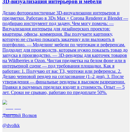
3D-визуализация интерьеров и мебели
Делаю фотореалистичные 3D-визуализации интерьеров и
предметки. Работаю в 3Ds Max + Corona Renderer и Blender —
подбираю инструмент под задачу. Чем могу помочь: —
Визуализация интерьера для дизайнерских проектов:
квартиры, офисы, коммерция. Вы получаете картинку,
которую не стыдно показать заказчику или выложить в
портфолио. — Моделинг мебели по чертежам и референсам.
Подходит для производств, которым нужно показать товар до
запуска в производство. — 3D-рендеры для карточек товаров
на Wildberries и Ozon. Чистая предметка на белом фоне или в
интерьерной сцене — под требования площадки. Как я
работаю: 1. Получаю от вас ТЗ, чертежи или референсы. 2.
Делаю черновой рендер на согласование (1–2 дня). 3. После
утверждения — финальные рендеры в высоком разрешении.
Правки в разумных пределах входят в стоимость. Опыт — 5
лет. Сроки не срываю, работаю по предоплате 50%.
Дмитрий Волков
@
dvolkk