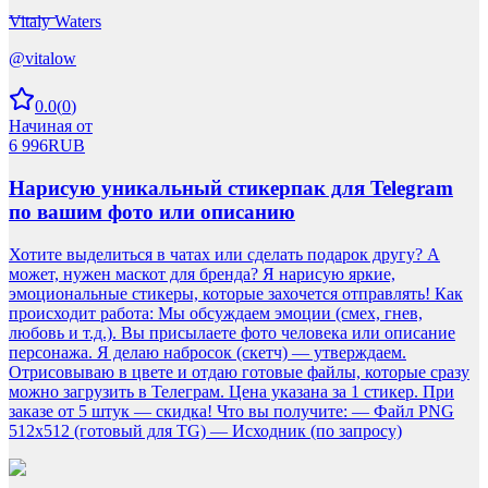
Vitaly Waters
@
vitalow
0.0
(
0
)
Начиная от
6 996
RUB
Нарисую уникальный стикерпак для Telegram
по вашим фото или описанию
Хотите выделиться в чатах или сделать подарок другу? А
может, нужен маскот для бренда? Я нарисую яркие,
эмоциональные стикеры, которые захочется отправлять! Как
происходит работа: Мы обсуждаем эмоции (смех, гнев,
любовь и т.д.). Вы присылаете фото человека или описание
персонажа. Я делаю набросок (скетч) — утверждаем.
Отрисовываю в цвете и отдаю готовые файлы, которые сразу
можно загрузить в Телеграм. Цена указана за 1 стикер. При
заказе от 5 штук — скидка! Что вы получите: — Файл PNG
512x512 (готовый для TG) — Исходник (по запросу)