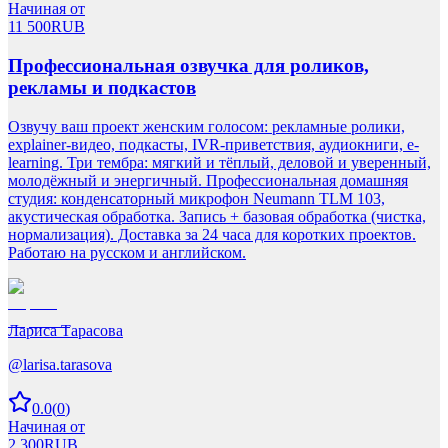
Начиная от
11 500
RUB
Профессиональная озвучка для роликов,
рекламы и подкастов
Озвучу ваш проект женским голосом: рекламные ролики,
explainer-видео, подкасты, IVR-приветствия, аудиокниги, e-
learning. Три тембра: мягкий и тёплый, деловой и уверенный,
молодёжный и энергичный. Профессиональная домашняя
студия: конденсаторный микрофон Neumann TLM 103,
акустическая обработка. Запись + базовая обработка (чистка,
нормализация). Доставка за 24 часа для коротких проектов.
Работаю на русском и английском.
Лариса Тарасова
@
larisa.tarasova
0.0
(
0
)
Начиная от
2 300
RUB