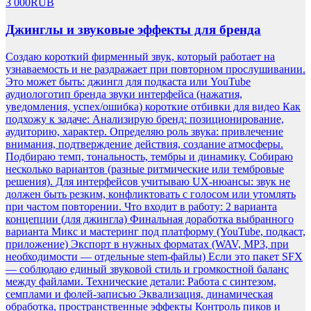
3 000
RUB
Джинглы и звуковые эффекты для бренда
Создаю короткий фирменный звук, который работает на
узнаваемость и не раздражает при повторном прослушивании.
Это может быть: джингл для подкаста или YouTube
аудиологотип бренда звуки интерфейса (нажатия,
уведомления, успех/ошибка) короткие отбивки для видео Как
подхожу к задаче: Анализирую бренд: позиционирование,
аудиторию, характер. Определяю роль звука: привлечение
внимания, подтверждение действия, создание атмосферы.
Подбираю темп, тональность, тембры и динамику. Собираю
несколько вариантов (разные ритмические или тембровые
решения). Для интерфейсов учитываю UX-нюансы: звук не
должен быть резким, конфликтовать с голосом или утомлять
при частом повторении. Что входит в работу: 2 варианта
концепции (для джингла) Финальная доработка выбранного
варианта Микс и мастеринг под платформу (YouTube, подкаст,
приложение) Экспорт в нужных форматах (WAV, MP3, при
необходимости — отдельные stem-файлы) Если это пакет SFX
— соблюдаю единый звуковой стиль и громкостной баланс
между файлами. Технические детали: Работа с синтезом,
семплами и фолей-записью Эквализация, динамическая
обработка, пространственные эффекты Контроль пиков и