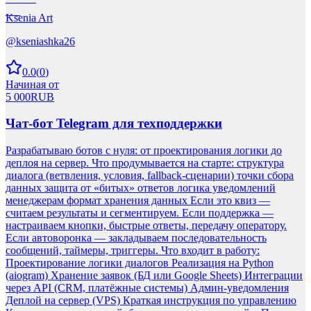
Ksenia Art
@
kseniashka26
0.0
(
0
)
Начиная от
5 000
RUB
Чат-бот Telegram для техподдержки
Разрабатываю ботов с нуля: от проектирования логики до
деплоя на сервер. Что продумывается на старте: структура
диалога (ветвления, условия, fallback-сценарии) точки сбора
данных защита от «битых» ответов логика уведомлений
менеджерам формат хранения данных Если это квиз —
считаем результаты и сегментируем. Если поддержка —
настраиваем кнопки, быстрые ответы, передачу оператору.
Если автоворонка — закладываем последовательность
сообщений, таймеры, триггеры. Что входит в работу:
Проектирование логики диалогов Реализация на Python
(aiogram) Хранение заявок (БД или Google Sheets) Интеграции
через API (CRM, платёжные системы) Админ-уведомления
Деплой на сервер (VPS) Краткая инструкция по управлению