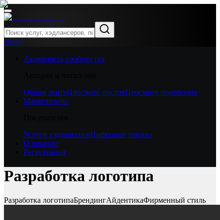
Вход
Активность сообщества
Авторам и читателям
Общая лента
Просмотр постов
Просмотр портфолио
Маркетплейс
Покупателям
Услуги хэдлансеров
Цифровые товары
О проекте
Регистрация
Разработка логотипа
Разработка логотипа
Брендинг
Айдентика
Фирменный стиль