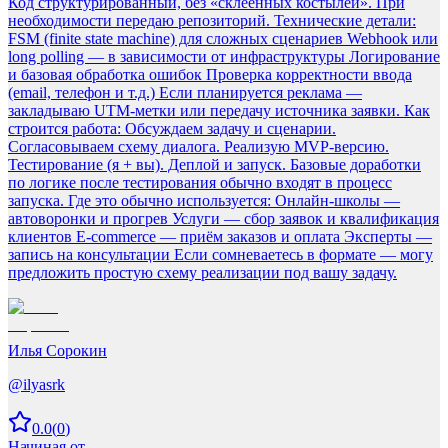
Код структурированный, без «склеенных костылей». При
необходимости передаю репозиторий. Технические детали:
FSM (finite state machine) для сложных сценариев Webhook или
long polling — в зависимости от инфраструктуры Логирование
и базовая обработка ошибок Проверка корректности ввода
(email, телефон и т.д.) Если планируется реклама —
закладываю UTM-метки или передачу источника заявки. Как
строится работа: Обсуждаем задачу и сценарии.
Согласовываем схему диалога. Реализую MVP-версию.
Тестирование (я + вы). Деплой и запуск. Базовые доработки
по логике после тестирования обычно входят в процесс
запуска. Где это обычно используется: Онлайн-школы —
автоворонки и прогрев Услуги — сбор заявок и квалификация
клиентов E-commerce — приём заказов и оплата Эксперты —
запись на консультации Если сомневаетесь в формате — могу
предложить простую схему реализации под вашу задачу.
Илья Сорокин
@
ilyasrk
0.0
(
0
)
Начиная от