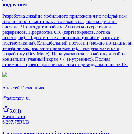
под ключ
Разработка дизайна мобильного приложения по гайдлайнам.
Это не просто картинки, а готовая к разработке дизайн-
система. Что входит в работу: Анализ конкурентов и
референсов. Проработка UX (карты экранов, логика
переходов). UI-дизайн всех состояний (ошибки, загрузки,
пустые экраны). Кликабельный прототип (можно потыкать на
телефоне как реальное приложение). Передача макетов в
разработку (Dev Mode). Цена указана за разработку дизайн-
концепции (главный экран + 4 внутренних). Полная
стоимость проекта рассчитывается индивидуально после ТЗ.
Алексей Громовичко
@
agromov_ui
5.0
(
1
)
Начиная от
6 297,75
RUB
Создам уникальный и запоминающийся