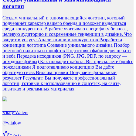
логотип
Создам уникальный и запоминающийся логотип, который
подчеркнёт характер вашего бренда и поможет выделиться
среди конкурентов. В работе учитываю специфику бизнеса,
целевую аудиторию и современные тенденции в дизайне. Что
входит в услугу: Анализ ниши и конкурентов Разработка
концепции логотипа Создание уникального дизайна Подбор
цветовой палитры и шрифтов Подготовка файлов для печати
и веба Передача исходников (PNG, JPG, PDF, по запросу —
исходные файлы) Как проходит работа: Вы присылаете бриф с
пожеланиями Я подготавливаю концепцию Вы даёте
обратную связь Вносим правки Получаете финальный
результат Результат: Вы получаете профессиональный
логотип, готовый к использованию в соцсетях, на сайте,
визитках и рекламных материалах.
Vitaly Waters
@
vitalow