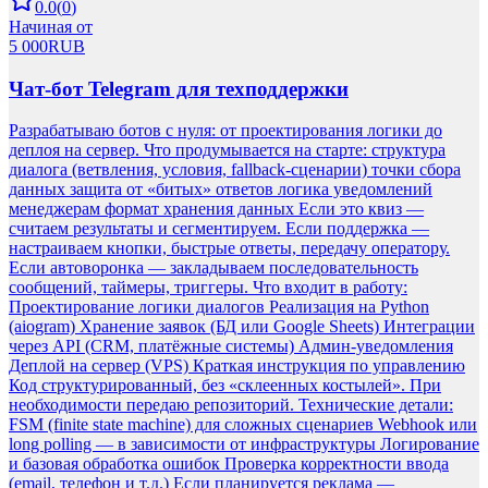
0.0
(
0
)
Начиная от
5 000
RUB
Чат-бот Telegram для техподдержки
Разрабатываю ботов с нуля: от проектирования логики до
деплоя на сервер. Что продумывается на старте: структура
диалога (ветвления, условия, fallback-сценарии) точки сбора
данных защита от «битых» ответов логика уведомлений
менеджерам формат хранения данных Если это квиз —
считаем результаты и сегментируем. Если поддержка —
настраиваем кнопки, быстрые ответы, передачу оператору.
Если автоворонка — закладываем последовательность
сообщений, таймеры, триггеры. Что входит в работу:
Проектирование логики диалогов Реализация на Python
(aiogram) Хранение заявок (БД или Google Sheets) Интеграции
через API (CRM, платёжные системы) Админ-уведомления
Деплой на сервер (VPS) Краткая инструкция по управлению
Код структурированный, без «склеенных костылей». При
необходимости передаю репозиторий. Технические детали:
FSM (finite state machine) для сложных сценариев Webhook или
long polling — в зависимости от инфраструктуры Логирование
и базовая обработка ошибок Проверка корректности ввода
(email, телефон и т.д.) Если планируется реклама —