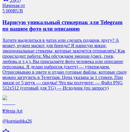
5.0
(
1
)
Начиная от
5 000
RUB
Нарисую уникальный стикерпак для Telegram
по вашим фото или описанию
Хотите выделиться в чатах или сделать подарок другу? А
может, нужен маскот для бренда? Я нарисую яркие,
эмоциональные стикеры, которые захочется отправлять! Как
происходит работа: Мы обсуждаем эмоции (смех, гнев,
любовь и т.д.). Вы присылаете фото человека или описание
персонажа. Я делаю набросок (скетч) — утверждаем.
Отрисовываю в цвете и отдаю готовые файлы, которые сразу
можно загрузить в Телеграм. Цена указана за 1 стикер. При
заказе от 5 штук — скидка! Что вы получите: — Файл PNG
512x512 (готовый для TG) — Исходник (по запросу)
Ksenia Art
@
kseniashka26