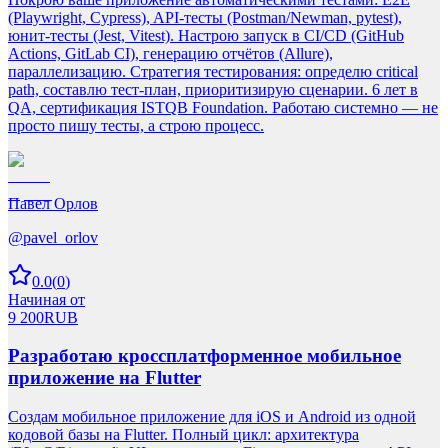
(Playwright, Cypress), API-тесты (Postman/Newman, pytest),
юнит-тесты (Jest, Vitest). Настрою запуск в CI/CD (GitHub
Actions, GitLab CI), генерацию отчётов (Allure),
параллелизацию. Стратегия тестирования: определю critical
path, составлю тест-план, приоритизирую сценарии. 6 лет в
QA, сертификация ISTQB Foundation. Работаю системно — не
просто пишу тесты, а строю процесс.
Павел Орлов
@
pavel_orlov
0.0
(
0
)
Начиная от
9 200
RUB
Разработаю кроссплатформенное мобильное
приложение на Flutter
Создам мобильное приложение для iOS и Android из одной
кодовой базы на Flutter. Полный цикл: архитектура