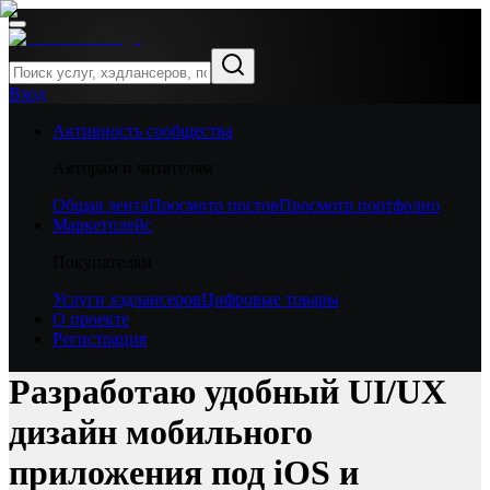
Вход
Активность сообщества
Авторам и читателям
Общая лента
Просмотр постов
Просмотр портфолио
Маркетплейс
Покупателям
Услуги хэдлансеров
Цифровые товары
О проекте
Регистрация
Разработаю удобный UI/UX
дизайн мобильного
приложения под iOS и