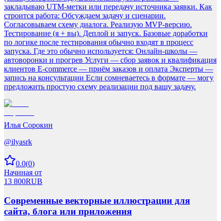
закладываю UTM-метки или передачу источника заявки. Как
строится работа: Обсуждаем задачу и сценарии.
Согласовываем схему диалога. Реализую MVP-версию.
Тестирование (я + вы). Деплой и запуск. Базовые доработки
по логике после тестирования обычно входят в процесс
запуска. Где это обычно используется: Онлайн-школы —
автоворонки и прогрев Услуги — сбор заявок и квалификация
клиентов E-commerce — приём заказов и оплата Эксперты —
запись на консультации Если сомневаетесь в формате — могу
предложить простую схему реализации под вашу задачу.
Илья Сорокин
@
ilyasrk
0.0
(
0
)
Начиная от
13 800
RUB
Современные векторные иллюстрации для
сайта, блога или приложения