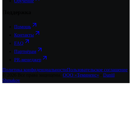
Обучение
Поддержка
Помощь
Контакты
FAQ
Партнёрам
PR-менеджер
Политика конфиденциальности
Пользовательское соглашение
©
2026
Все права защищены.
ООО «Теминенс»
•
Daniil
Shmakov