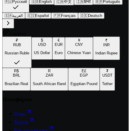
🇷🇺
Русский
🇬🇧
English
🇨🇳
中文
🇮🇳
हिन्दी
🇧🇷
Português
🇸🇦
العربية
🇪🇸
Español
🇫🇷
Français
🇩🇪
Deutsch
Currency
₽
$
€
¥
₹
USD
EUR
CNY
RUB
INR
US Dollar
Euro
Chinese Yuan
Russian Ruble
Indian Rupee
R$
R
E£
₮
BRL
ZAR
EGP
USDT
Brazilian Real
South African Rand
Egyptian Pound
Tether
Платформа
О нас
Услуги
Как это работает