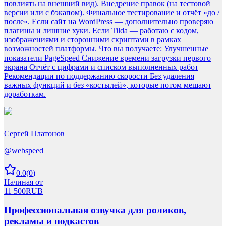
повлиять на внешний вид). Внедрение правок (на тестовой
версии или с бэкапом). Финальное тестирование и отчёт «до /
после». Если сайт на WordPress — дополнительно проверяю
плагины и лишние хуки. Если Tilda — работаю с кодом,
изображениями и сторонними скриптами в рамках
возможностей платформы. Что вы получаете: Улучшенные
показатели PageSpeed Снижение времени загрузки первого
экрана Отчёт с цифрами и списком выполненных работ
Рекомендации по поддержанию скорости Без удаления
важных функций и без «костылей», которые потом мешают
доработкам.
Сергей Платонов
@
webspeed
0.0
(
0
)
Начиная от
11 500
RUB
Профессиональная озвучка для роликов,
рекламы и подкастов