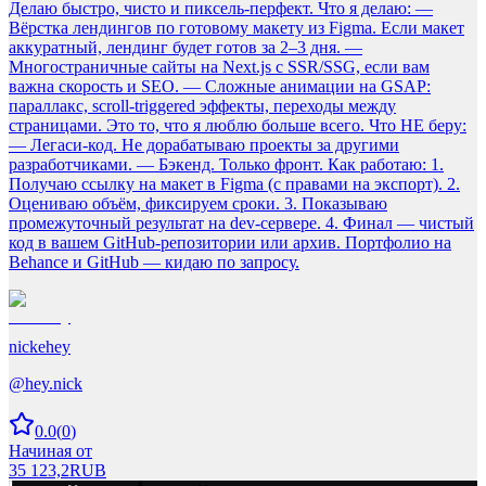
Делаю быстро, чисто и пиксель-перфект. Что я делаю: —
Вёрстка лендингов по готовому макету из Figma. Если макет
аккуратный, лендинг будет готов за 2–3 дня. —
Многостраничные сайты на Next.js с SSR/SSG, если вам
важна скорость и SEO. — Сложные анимации на GSAP:
параллакс, scroll-triggered эффекты, переходы между
страницами. Это то, что я люблю больше всего. Что НЕ беру:
— Легаси-код. Не дорабатываю проекты за другими
разработчиками. — Бэкенд. Только фронт. Как работаю: 1.
Получаю ссылку на макет в Figma (с правами на экспорт). 2.
Оцениваю объём, фиксируем сроки. 3. Показываю
промежуточный результат на dev-сервере. 4. Финал — чистый
код в вашем GitHub-репозитории или архив. Портфолио на
Behance и GitHub — кидаю по запросу.
nickehey
@
hey.nick
0.0
(
0
)
Начиная от
35 123,2
RUB