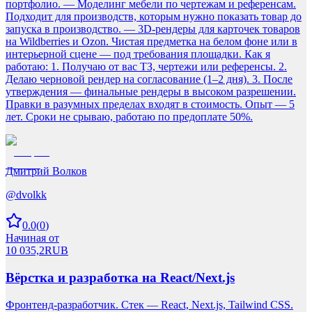
портфолио. — Моделинг мебели по чертежам и референсам.
Подходит для производств, которым нужно показать товар до
запуска в производство. — 3D-рендеры для карточек товаров
на Wildberries и Ozon. Чистая предметка на белом фоне или в
интерьерной сцене — под требования площадки. Как я
работаю: 1. Получаю от вас ТЗ, чертежи или референсы. 2.
Делаю черновой рендер на согласование (1–2 дня). 3. После
утверждения — финальные рендеры в высоком разрешении.
Правки в разумных пределах входят в стоимость. Опыт — 5
лет. Сроки не срываю, работаю по предоплате 50%.
Дмитрий Волков
@
dvolkk
0.0
(
0
)
Начиная от
10 035,2
RUB
Вёрстка и разработка на React/Next.js
Фронтенд-разработчик. Стек — React, Next.js, Tailwind CSS.