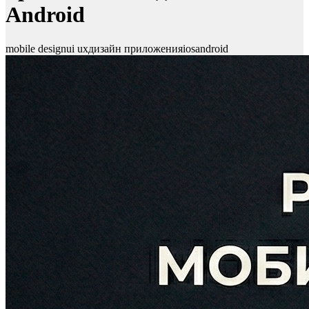
Android
mobile design
ui ux
дизайн приложения
ios
android