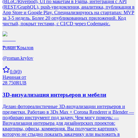
(BLoC/Riverpod), UI по макетам в Figma, интеграция с API
(REST/GraphQL), push-уведомления, аналитика, публикация в
App Store и Google Play. Специализируюсь на стартапах: MVP
за 3-5 недель. Более 20 опубликованных приложений. Код
чистый, покрыт тестами, с CI/CD через Codemagic.
Роман Крылов
@
roman.krylov
0.0
(
0
)
Начиная от
28 750
RUB
3D-визуализация интерьеров и мебели
Делаю фотореалистичные 3D-визуализации интерьеров и
предметки. Работаю в 3Ds Max + Corona Renderer и Blender —
подбираю инструмент под задачу. Чем могу помочь: —
Визуализация интерьера для дизайнерских проектов:
квартиры, офисы, коммерция. Вы получаете картинку,
которую не стыдно показать заказчику или выложить в