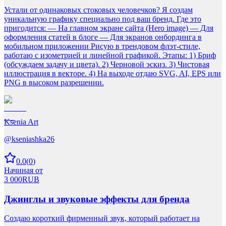
Устали от одинаковых стоковых человечков? Я создам
уникальную графику специально под ваш бренд. Где это
пригодится: — На главном экране сайта (Hero image) — Для
оформления статей в блоге — Для экранов онбординга в
мобильном приложении Рисую в трендовом флэт-стиле,
работаю с изометрией и линейной графикой. Этапы: 1) Бриф
(обсуждаем задачу и цвета). 2) Черновой эскиз. 3) Чистовая
иллюстрация в векторе. 4) На выходе отдаю SVG, AI, EPS или
PNG в высоком разрешении.
Ksenia Art
@
kseniashka26
0.0
(
0
)
Начиная от
3 000
RUB
Джинглы и звуковые эффекты для бренда
Создаю короткий фирменный звук, который работает на