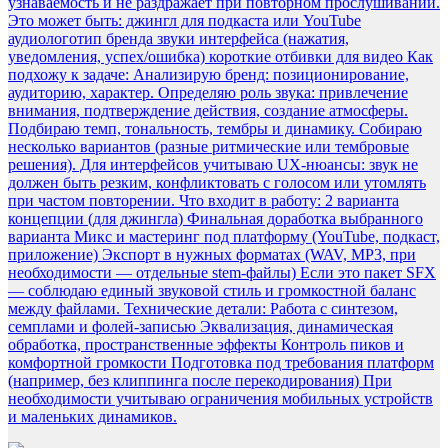
узнаваемость и не раздражает при повторном прослушивании.
Это может быть: джингл для подкаста или YouTube
аудиологотип бренда звуки интерфейса (нажатия,
уведомления, успех/ошибка) короткие отбивки для видео Как
подхожу к задаче: Анализирую бренд: позиционирование,
аудиторию, характер. Определяю роль звука: привлечение
внимания, подтверждение действия, создание атмосферы.
Подбираю темп, тональность, тембры и динамику. Собираю
несколько вариантов (разные ритмические или тембровые
решения). Для интерфейсов учитываю UX-нюансы: звук не
должен быть резким, конфликтовать с голосом или утомлять
при частом повторении. Что входит в работу: 2 варианта
концепции (для джингла) Финальная доработка выбранного
варианта Микс и мастеринг под платформу (YouTube, подкаст,
приложение) Экспорт в нужных форматах (WAV, MP3, при
необходимости — отдельные stem-файлы) Если это пакет SFX
— соблюдаю единый звуковой стиль и громкостной баланс
между файлами. Технические детали: Работа с синтезом,
семплами и фолей-записью Эквализация, динамическая
обработка, пространственные эффекты Контроль пиков и
комфортной громкости Подготовка под требования платформ
(например, без клиппинга после перекодирования) При
необходимости учитываю ограничения мобильных устройств
и маленьких динамиков.