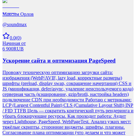
Максим Орлов
@
soundmax
0.0
(
0
)
Начиная от
6 900
RUB
Ускорение сайта и оптимизация PageSpeed
Провожу техническую оптимизацию загрузки сайта:
изображения (WebP/AVIF, lazy load, корректные размеры)
шрифты (preload, display swap, сокращение начертания) CSS и
JS (минификация, defer/async, удаление неиспользуемого кода)
серверная часть (кэширование, gzip/brotli, настройка headers)
подключение CDN при необходимости Работаю с метриками:
LCP (Largest Contentful Paint) CLS (Cumulative Layout Shift) INP
/ FID TTFB Цель — сократить критический путь рендеринга и
убрать блокирующие ресурсы. Как проходит работа: Аудит
через Lighthouse, PageSpeed, WebPageTest. Анализ узких мест:
тяжёлые скрипты, сторонние виджеты, шрифты, плагины.
Согласование плана оптимизации (что делаем и что может