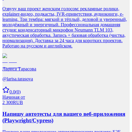
Озвучу ваш проект женским голосом: рекламные ролики,
explainer-видео, подкасты, IVR-приветствия, аудиокниги, e-
learning. Три тембра: мягкий и тёплый, деловой и уверенный,
молодёжный и энергичный. Профессиональная домашняя
студия: конденсаторный микрофон Neumann TLM 103,
акустическая обработка. Запись + базовая обработка (чистка,
нормализация). Доставка за 24 часа для коротких проектов.
Работаю на русском и английском.
Лариса Тарасова
@
larisa.tarasova
0.0
(
0
)
Начиная от
2 300
RUB
Напишу автотесты для вашего веб-приложения
(Playwright/Cypress)
Покрою ваше приложение автоматическими тестами: E2E