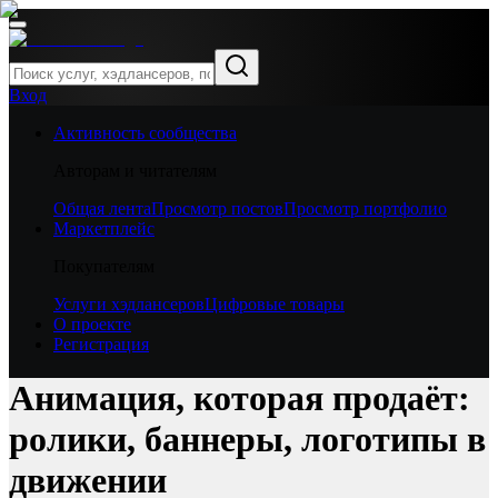
Вход
Активность сообщества
Авторам и читателям
Общая лента
Просмотр постов
Просмотр портфолио
Маркетплейс
Покупателям
Услуги хэдлансеров
Цифровые товары
О проекте
Регистрация
Анимация, которая продаёт:
ролики, баннеры, логотипы в
движении