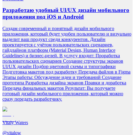
Разработаю удобный UI/UX дизайн мобильного
приложения под iOS и Android
Создам современный и понятный дизайн мобильного
приложения, который будет удобен пользователю и визуально
выделит ваш продукт среди конкурентов. Дизайн
проектируется с учётом пользовательских сценариев,
гайдлайнов платформ (Material Design, Human Interface
Guidelines) и бизнес-целей. В услугу входит: Проработка
пользовательских сценариев Создание структуры экранов
UI/UX дизайн Подбор цветовой схемы и типографики
Подготовка макетов под разработку Передача файлов в Figma
Этапы работы: Обсуждение идеи и требований Создание
прототипа Разработка дизайна экранов Правки и доработка
Передача финальных макетов Результат: Вы получаете
готовый дизайн мобильного приложения, который можно
сразу передать разработчику.
Vitaly Waters
@
vitalow