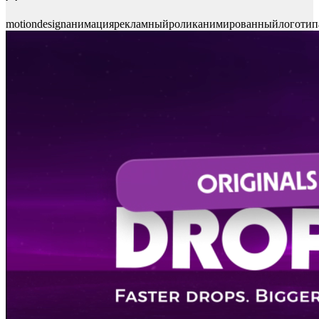
motiondesign
анимация
рекламныйролик
анимированныйлоготип