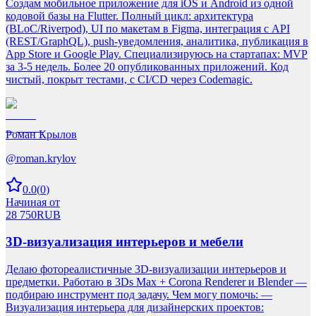
Создам мобильное приложение для iOS и Android из одной
кодовой базы на Flutter. Полный цикл: архитектура
(BLoC/Riverpod), UI по макетам в Figma, интеграция с API
(REST/GraphQL), push-уведомления, аналитика, публикация в
App Store и Google Play. Специализируюсь на стартапах: MVP
за 3-5 недель. Более 20 опубликованных приложений. Код
чистый, покрыт тестами, с CI/CD через Codemagic.
Роман Крылов
@
roman.krylov
0.0
(
0
)
Начиная от
28 750
RUB
3D-визуализация интерьеров и мебели
Делаю фотореалистичные 3D-визуализации интерьеров и
предметки. Работаю в 3Ds Max + Corona Renderer и Blender —
подбираю инструмент под задачу. Чем могу помочь: —
Визуализация интерьера для дизайнерских проектов: