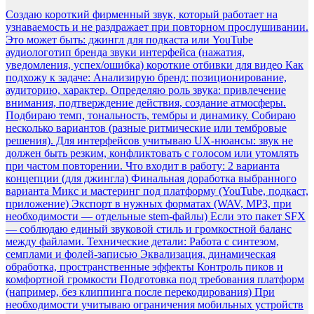
Создаю короткий фирменный звук, который работает на
узнаваемость и не раздражает при повторном прослушивании.
Это может быть: джингл для подкаста или YouTube
аудиологотип бренда звуки интерфейса (нажатия,
уведомления, успех/ошибка) короткие отбивки для видео Как
подхожу к задаче: Анализирую бренд: позиционирование,
аудиторию, характер. Определяю роль звука: привлечение
внимания, подтверждение действия, создание атмосферы.
Подбираю темп, тональность, тембры и динамику. Собираю
несколько вариантов (разные ритмические или тембровые
решения). Для интерфейсов учитываю UX-нюансы: звук не
должен быть резким, конфликтовать с голосом или утомлять
при частом повторении. Что входит в работу: 2 варианта
концепции (для джингла) Финальная доработка выбранного
варианта Микс и мастеринг под платформу (YouTube, подкаст,
приложение) Экспорт в нужных форматах (WAV, MP3, при
необходимости — отдельные stem-файлы) Если это пакет SFX
— соблюдаю единый звуковой стиль и громкостной баланс
между файлами. Технические детали: Работа с синтезом,
семплами и фолей-записью Эквализация, динамическая
обработка, пространственные эффекты Контроль пиков и
комфортной громкости Подготовка под требования платформ
(например, без клиппинга после перекодирования) При
необходимости учитываю ограничения мобильных устройств