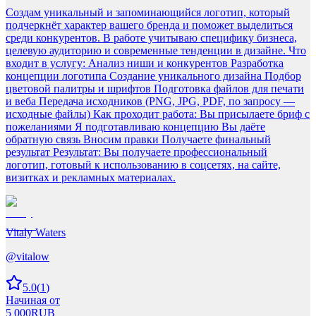
Создам уникальный и запоминающийся логотип, который
подчеркнёт характер вашего бренда и поможет выделиться
среди конкурентов. В работе учитываю специфику бизнеса,
целевую аудиторию и современные тенденции в дизайне. Что
входит в услугу: Анализ ниши и конкурентов Разработка
концепции логотипа Создание уникального дизайна Подбор
цветовой палитры и шрифтов Подготовка файлов для печати
и веба Передача исходников (PNG, JPG, PDF, по запросу —
исходные файлы) Как проходит работа: Вы присылаете бриф с
пожеланиями Я подготавливаю концепцию Вы даёте
обратную связь Вносим правки Получаете финальный
результат Результат: Вы получаете профессиональный
логотип, готовый к использованию в соцсетях, на сайте,
визитках и рекламных материалах.
Vitaly Waters
@
vitalow
5.0
(
1
)
Начиная от
5 000
RUB