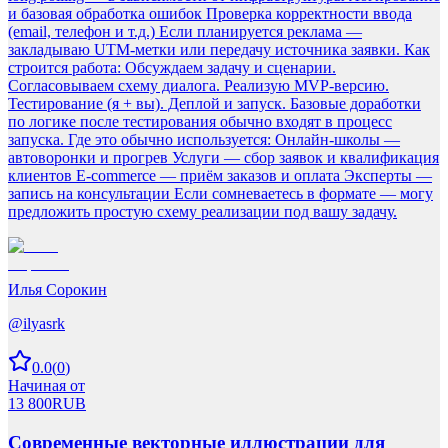
и базовая обработка ошибок Проверка корректности ввода
(email, телефон и т.д.) Если планируется реклама —
закладываю UTM-метки или передачу источника заявки. Как
строится работа: Обсуждаем задачу и сценарии.
Согласовываем схему диалога. Реализую MVP-версию.
Тестирование (я + вы). Деплой и запуск. Базовые доработки
по логике после тестирования обычно входят в процесс
запуска. Где это обычно используется: Онлайн-школы —
автоворонки и прогрев Услуги — сбор заявок и квалификация
клиентов E-commerce — приём заказов и оплата Эксперты —
запись на консультации Если сомневаетесь в формате — могу
предложить простую схему реализации под вашу задачу.
Илья Сорокин
@
ilyasrk
0.0
(
0
)
Начиная от
13 800
RUB
Современные векторные иллюстрации для