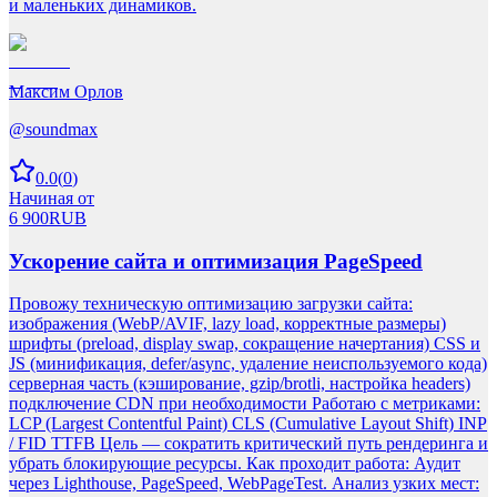
и маленьких динамиков.
Максим Орлов
@
soundmax
0.0
(
0
)
Начиная от
6 900
RUB
Ускорение сайта и оптимизация PageSpeed
Провожу техническую оптимизацию загрузки сайта:
изображения (WebP/AVIF, lazy load, корректные размеры)
шрифты (preload, display swap, сокращение начертания) CSS и
JS (минификация, defer/async, удаление неиспользуемого кода)
серверная часть (кэширование, gzip/brotli, настройка headers)
подключение CDN при необходимости Работаю с метриками:
LCP (Largest Contentful Paint) CLS (Cumulative Layout Shift) INP
/ FID TTFB Цель — сократить критический путь рендеринга и
убрать блокирующие ресурсы. Как проходит работа: Аудит
через Lighthouse, PageSpeed, WebPageTest. Анализ узких мест: