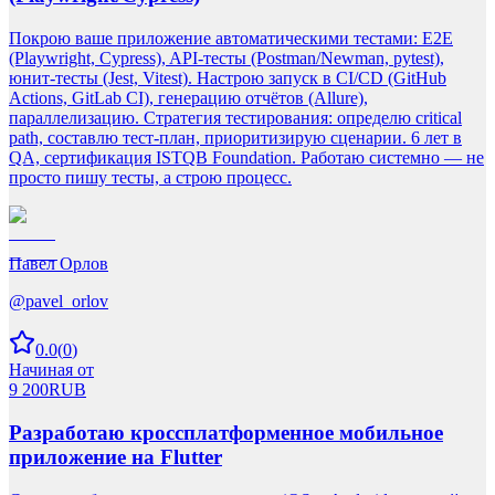
Покрою ваше приложение автоматическими тестами: E2E
(Playwright, Cypress), API-тесты (Postman/Newman, pytest),
юнит-тесты (Jest, Vitest). Настрою запуск в CI/CD (GitHub
Actions, GitLab CI), генерацию отчётов (Allure),
параллелизацию. Стратегия тестирования: определю critical
path, составлю тест-план, приоритизирую сценарии. 6 лет в
QA, сертификация ISTQB Foundation. Работаю системно — не
просто пишу тесты, а строю процесс.
Павел Орлов
@
pavel_orlov
0.0
(
0
)
Начиная от
9 200
RUB
Разработаю кроссплатформенное мобильное
приложение на Flutter