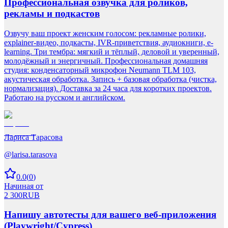
Профессиональная озвучка для роликов,
рекламы и подкастов
Озвучу ваш проект женским голосом: рекламные ролики,
explainer-видео, подкасты, IVR-приветствия, аудиокниги, e-
learning. Три тембра: мягкий и тёплый, деловой и уверенный,
молодёжный и энергичный. Профессиональная домашняя
студия: конденсаторный микрофон Neumann TLM 103,
акустическая обработка. Запись + базовая обработка (чистка,
нормализация). Доставка за 24 часа для коротких проектов.
Работаю на русском и английском.
Лариса Тарасова
@
larisa.tarasova
0.0
(
0
)
Начиная от
2 300
RUB
Напишу автотесты для вашего веб-приложения
(Playwright/Cypress)