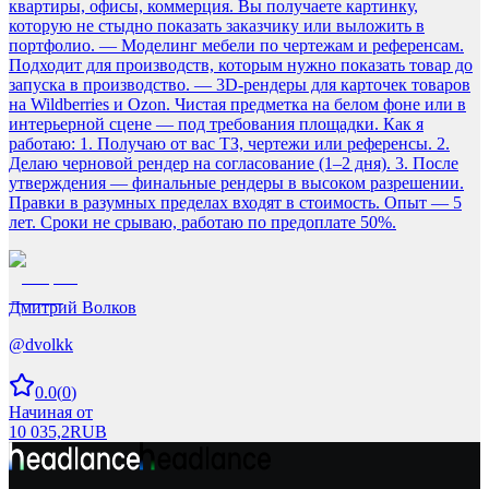
квартиры, офисы, коммерция. Вы получаете картинку,
которую не стыдно показать заказчику или выложить в
портфолио. — Моделинг мебели по чертежам и референсам.
Подходит для производств, которым нужно показать товар до
запуска в производство. — 3D-рендеры для карточек товаров
на Wildberries и Ozon. Чистая предметка на белом фоне или в
интерьерной сцене — под требования площадки. Как я
работаю: 1. Получаю от вас ТЗ, чертежи или референсы. 2.
Делаю черновой рендер на согласование (1–2 дня). 3. После
утверждения — финальные рендеры в высоком разрешении.
Правки в разумных пределах входят в стоимость. Опыт — 5
лет. Сроки не срываю, работаю по предоплате 50%.
Дмитрий Волков
@
dvolkk
0.0
(
0
)
Начиная от
10 035,2
RUB