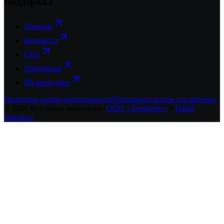
Поддержка
Помощь
Контакты
FAQ
Партнёрам
PR-менеджер
Политика конфиденциальности
Пользовательское соглашение
©
2026
Все права защищены.
ООО «Теминенс»
•
Daniil
Shmakov