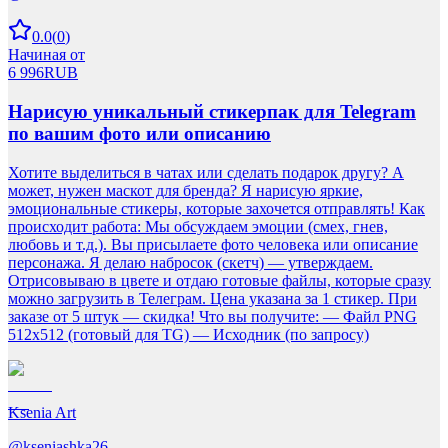
0.0
(
0
)
Начиная от
6 996
RUB
Нарисую уникальный стикерпак для Telegram
по вашим фото или описанию
Хотите выделиться в чатах или сделать подарок другу? А
может, нужен маскот для бренда? Я нарисую яркие,
эмоциональные стикеры, которые захочется отправлять! Как
происходит работа: Мы обсуждаем эмоции (смех, гнев,
любовь и т.д.). Вы присылаете фото человека или описание
персонажа. Я делаю набросок (скетч) — утверждаем.
Отрисовываю в цвете и отдаю готовые файлы, которые сразу
можно загрузить в Телеграм. Цена указана за 1 стикер. При
заказе от 5 штук — скидка! Что вы получите: — Файл PNG
512x512 (готовый для TG) — Исходник (по запросу)
Ksenia Art
@
kseniashka26