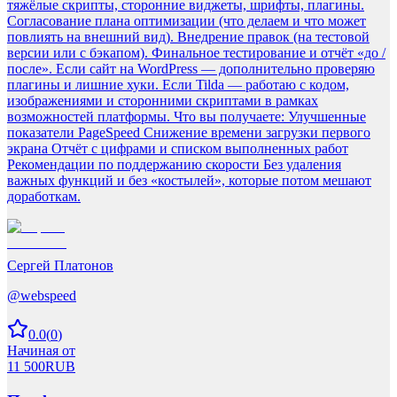
тяжёлые скрипты, сторонние виджеты, шрифты, плагины.
Согласование плана оптимизации (что делаем и что может
повлиять на внешний вид). Внедрение правок (на тестовой
версии или с бэкапом). Финальное тестирование и отчёт «до /
после». Если сайт на WordPress — дополнительно проверяю
плагины и лишние хуки. Если Tilda — работаю с кодом,
изображениями и сторонними скриптами в рамках
возможностей платформы. Что вы получаете: Улучшенные
показатели PageSpeed Снижение времени загрузки первого
экрана Отчёт с цифрами и списком выполненных работ
Рекомендации по поддержанию скорости Без удаления
важных функций и без «костылей», которые потом мешают
доработкам.
Сергей Платонов
@
webspeed
0.0
(
0
)
Начиная от
11 500
RUB