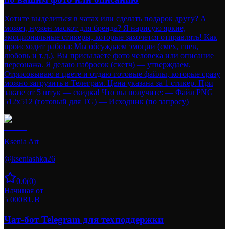
Хотите выделиться в чатах или сделать подарок другу? А
может, нужен маскот для бренда? Я нарисую яркие,
эмоциональные стикеры, которые захочется отправлять! Как
происходит работа: Мы обсуждаем эмоции (смех, гнев,
любовь и т.д.). Вы присылаете фото человека или описание
персонажа. Я делаю набросок (скетч) — утверждаем.
Отрисовываю в цвете и отдаю готовые файлы, которые сразу
можно загрузить в Телеграм. Цена указана за 1 стикер. При
заказе от 5 штук — скидка! Что вы получите: — Файл PNG
512x512 (готовый для TG) — Исходник (по запросу)
Ksenia Art
@
kseniashka26
0.0
(
0
)
Начиная от
5 000
RUB
Чат-бот Telegram для техподдержки