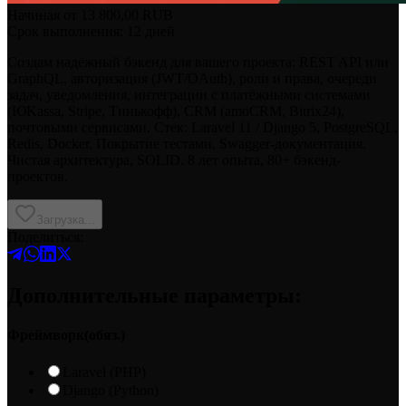
Начиная от
13 800,00
RUB
Срок выполнения: 12 дней
Создам надёжный бэкенд для вашего проекта: REST API или
GraphQL, авторизация (JWT/OAuth), роли и права, очереди
задач, уведомления, интеграции с платёжными системами
(ЮKassa, Stripe, Тинькофф), CRM (amoCRM, Bitrix24),
почтовыми сервисами. Стек: Laravel 11 / Django 5, PostgreSQL,
Redis, Docker. Покрытие тестами, Swagger-документация.
Чистая архитектура, SOLID. 8 лет опыта, 80+ бэкенд-
проектов.
Загрузка...
Поделиться:
Дополнительные параметры:
Фреймворк
(
обяз.
)
Laravel (PHP)
Django (Python)