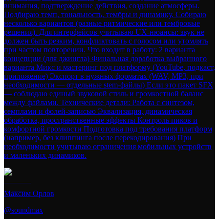
внимания, подтверждение действия, создание атмосферы.
Подбираю темп, тональность, тембры и динамику. Собираю
несколько вариантов (разные ритмические или тембровые
решения). Для интерфейсов учитываю UX-нюансы: звук не
должен быть резким, конфликтовать с голосом или утомлять
при частом повторении. Что входит в работу: 2 варианта
концепции (для джингла) Финальная доработка выбранного
варианта Микс и мастеринг под платформу (YouTube, подкаст,
приложение) Экспорт в нужных форматах (WAV, MP3, при
необходимости — отдельные stem-файлы) Если это пакет SFX
— соблюдаю единый звуковой стиль и громкостной баланс
между файлами. Технические детали: Работа с синтезом,
семплами и фолей-записью Эквализация, динамическая
обработка, пространственные эффекты Контроль пиков и
комфортной громкости Подготовка под требования платформ
(например, без клиппинга после перекодирования) При
необходимости учитываю ограничения мобильных устройств
и маленьких динамиков.
Максим Орлов
@
soundmax