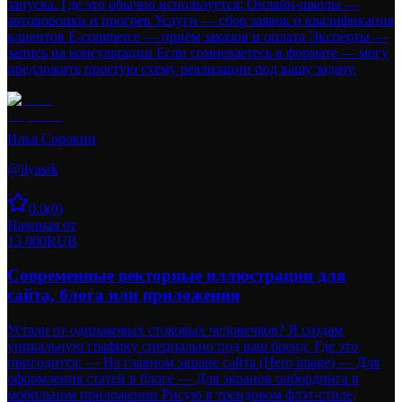
запуска. Где это обычно используется: Онлайн-школы —
автоворонки и прогрев Услуги — сбор заявок и квалификация
клиентов E-commerce — приём заказов и оплата Эксперты —
запись на консультации Если сомневаетесь в формате — могу
предложить простую схему реализации под вашу задачу.
Илья Сорокин
@
ilyasrk
0.0
(
0
)
Начиная от
13 800
RUB
Современные векторные иллюстрации для
сайта, блога или приложения
Устали от одинаковых стоковых человечков? Я создам
уникальную графику специально под ваш бренд. Где это
пригодится: — На главном экране сайта (Hero image) — Для
оформления статей в блоге — Для экранов онбординга в
мобильном приложении Рисую в трендовом флэт-стиле,