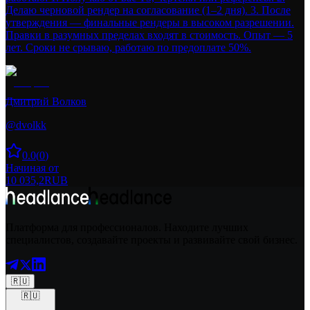
Делаю черновой рендер на согласование (1–2 дня). 3. После
утверждения — финальные рендеры в высоком разрешении.
Правки в разумных пределах входят в стоимость. Опыт — 5
лет. Сроки не срываю, работаю по предоплате 50%.
Дмитрий Волков
@
dvolkk
0.0
(
0
)
Начиная от
10 035,2
RUB
Платформа для профессионалов. Находите лучших
специалистов, создавайте проекты и развивайте свой бизнес.
🇷🇺
🇷🇺