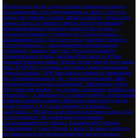
Разрабатываю ботов с нуля: от проектирования логики до
деплоя на сервер. Что продумывается на старте: структура
диалога (ветвления, условия, fallback-сценарии) точки сбора
данных защита от «битых» ответов логика уведомлений
менеджерам формат хранения данных Если это квиз —
считаем результаты и сегментируем. Если поддержка —
настраиваем кнопки, быстрые ответы, передачу оператору.
Если автоворонка — закладываем последовательность
сообщений, таймеры, триггеры. Что входит в работу:
Проектирование логики диалогов Реализация на Python
(aiogram) Хранение заявок (БД или Google Sheets) Интеграции
через API (CRM, платёжные системы) Админ-уведомления
Деплой на сервер (VPS) Краткая инструкция по управлению
Код структурированный, без «склеенных костылей». При
необходимости передаю репозиторий. Технические детали:
FSM (finite state machine) для сложных сценариев Webhook или
long polling — в зависимости от инфраструктуры Логирование
и базовая обработка ошибок Проверка корректности ввода
(email, телефон и т.д.) Если планируется реклама —
закладываю UTM-метки или передачу источника заявки. Как
строится работа: Обсуждаем задачу и сценарии.
Согласовываем схему диалога. Реализую MVP-версию.
Тестирование (я + вы). Деплой и запуск. Базовые доработки
по логике после тестирования обычно входят в процесс