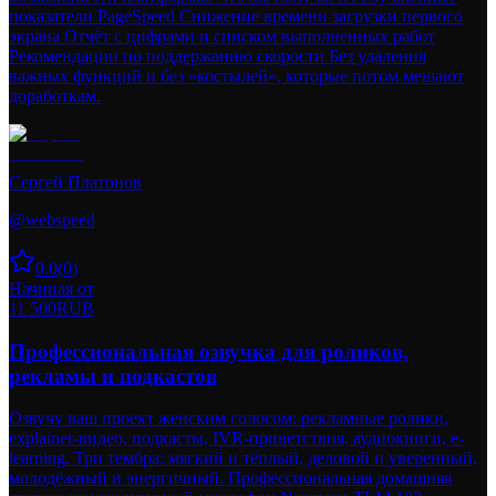
показатели PageSpeed Снижение времени загрузки первого
экрана Отчёт с цифрами и списком выполненных работ
Рекомендации по поддержанию скорости Без удаления
важных функций и без «костылей», которые потом мешают
доработкам.
Сергей Платонов
@
webspeed
0.0
(
0
)
Начиная от
11 500
RUB
Профессиональная озвучка для роликов,
рекламы и подкастов
Озвучу ваш проект женским голосом: рекламные ролики,
explainer-видео, подкасты, IVR-приветствия, аудиокниги, e-
learning. Три тембра: мягкий и тёплый, деловой и уверенный,
молодёжный и энергичный. Профессиональная домашняя