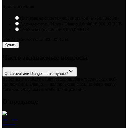
Дополнительно
Интеграция с платёжной системой
+
5 750,00
RUB
Админ-панель (Nova / Django Admin)
+
6 900,00
RUB
WebSocket (real-time)
+
8 050,00
RUB
Общая стоимость:
13 800,00
RUB
Купить
Часто задаваемые вопросы
Q:
Laravel или Django — что лучше?
A:
Зависит от задачи. Laravel хорош для классических веб-
приложений, Django — для проектов с ML или data-heavy
логикой. Обсудим на этапе планирования.
О продавце