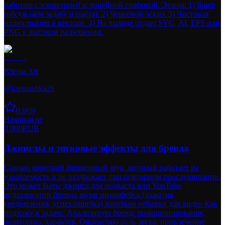
работаю с изометрией и линейной графикой. Этапы: 1) Бриф
(обсуждаем задачу и цвета). 2) Черновой эскиз. 3) Чистовая
иллюстрация в векторе. 4) На выходе отдаю SVG, AI, EPS или
PNG в высоком разрешении.
Ksenia Art
@
kseniashka26
0.0
(
0
)
Начиная от
3 000
RUB
Джинглы и звуковые эффекты для бренда
Создаю короткий фирменный звук, который работает на
узнаваемость и не раздражает при повторном прослушивании.
Это может быть: джингл для подкаста или YouTube
аудиологотип бренда звуки интерфейса (нажатия,
уведомления, успех/ошибка) короткие отбивки для видео Как
подхожу к задаче: Анализирую бренд: позиционирование,
аудиторию, характер. Определяю роль звука: привлечение