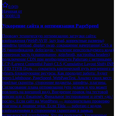
0.0
(
0
)
Начиная от
6 900
RUB
Ускорение сайта и оптимизация PageSpeed
Провожу техническую оптимизацию загрузки сайта:
изображения (WebP/AVIF, lazy load, корректные размеры)
шрифты (preload, display swap, сокращение начертания) CSS и
JS (минификация, defer/async, удаление неиспользуемого кода)
серверная часть (кэширование, gzip/brotli, настройка headers)
подключение CDN при необходимости Работаю с метриками:
LCP (Largest Contentful Paint) CLS (Cumulative Layout Shift) INP
/ FID TTFB Цель — сократить критический путь рендеринга и
убрать блокирующие ресурсы. Как проходит работа: Аудит
через Lighthouse, PageSpeed, WebPageTest. Анализ узких мест:
тяжёлые скрипты, сторонние виджеты, шрифты, плагины.
Согласование плана оптимизации (что делаем и что может
повлиять на внешний вид). Внедрение правок (на тестовой
версии или с бэкапом). Финальное тестирование и отчёт «до /
после». Если сайт на WordPress — дополнительно проверяю
плагины и лишние хуки. Если Tilda — работаю с кодом,
изображениями и сторонними скриптами в рамках
возможностей платформы. Что вы получаете: Улучшенные