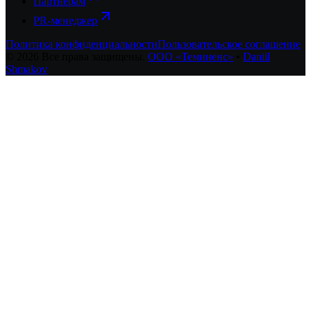
Партнёрам
PR-менеджер
Политика конфиденциальности
Пользовательское соглашение
©
2026
Все права защищены.
ООО «Теминенс»
•
Daniil
Shmakov