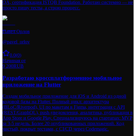
QA, сертификация ISTQB Foundation. Работаю системно — не
просто пишу тесты, а строю процесс.
Павел Орлов
@
pavel_orlov
0.0
(
0
)
Начиная от
9 200
RUB
Разработаю кроссплатформенное мобильное
приложение на Flutter
Создам мобильное приложение для iOS и Android из одной
кодовой базы на Flutter. Полный цикл: архитектура
(BLoC/Riverpod), UI по макетам в Figma, интеграция с API
(REST/GraphQL), push-уведомления, аналитика, публикация в
App Store и Google Play. Специализируюсь на стартапах: MVP
за 3-5 недель. Более 20 опубликованных приложений. Код
чистый, покрыт тестами, с CI/CD через Codemagic.