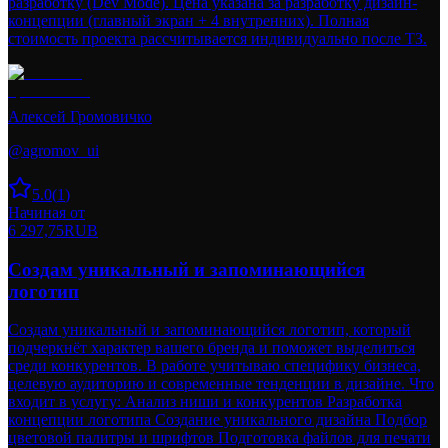
разработку (Dev Mode). Цена указана за разработку дизайн-
концепции (главный экран + 4 внутренних). Полная
стоимость проекта рассчитывается индивидуально после ТЗ.
Алексей Громовичко
@
agromov_ui
5.0
(
1
)
Начиная от
6 297,75
RUB
Создам уникальный и запоминающийся
логотип
Создам уникальный и запоминающийся логотип, который
подчеркнёт характер вашего бренда и поможет выделиться
среди конкурентов. В работе учитываю специфику бизнеса,
целевую аудиторию и современные тенденции в дизайне. Что
входит в услугу: Анализ ниши и конкурентов Разработка
концепции логотипа Создание уникального дизайна Подбор
цветовой палитры и шрифтов Подготовка файлов для печати