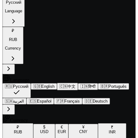
Русский
Language
₽
RUB
Currency
Language
🇷🇺
Русский
🇬🇧
English
🇨🇳
中文
🇮🇳
हिन्दी
🇧🇷
Português
🇸🇦
العربية
🇪🇸
Español
🇫🇷
Français
🇩🇪
Deutsch
Currency
₽
$
€
¥
₹
USD
EUR
CNY
RUB
INR