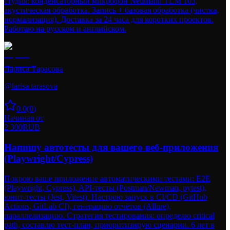
студия: конденсаторный микрофон Neumann TLM 103,
акустическая обработка. Запись + базовая обработка (чистка,
нормализация). Доставка за 24 часа для коротких проектов.
Работаю на русском и английском.
Лариса Тарасова
@
larisa.tarasova
0.0
(
0
)
Начиная от
2 300
RUB
Напишу автотесты для вашего веб-приложения
(Playwright/Cypress)
Покрою ваше приложение автоматическими тестами: E2E
(Playwright, Cypress), API-тесты (Postman/Newman, pytest),
юнит-тесты (Jest, Vitest). Настрою запуск в CI/CD (GitHub
Actions, GitLab CI), генерацию отчётов (Allure),
параллелизацию. Стратегия тестирования: определю critical
path, составлю тест-план, приоритизирую сценарии. 6 лет в