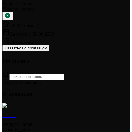
Андрей Попов
@
andrey_popov
1
0.0
(
0
Отзывы
)
На сайте с:
20.06.2025
Объявлений:
1
Связаться с продавцом
Отзывы
Загрузка отзывов...
О продавце
Андрей Попов
@
andrey_popov