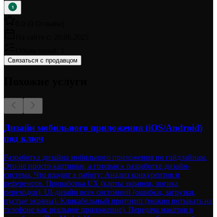
1
0.0
(
0
Отзывы
)
На сайте с:
20.06.2025
Объявлений:
1
Связаться с продавцом
Похожие услуги
Дизайн мобильного приложения (iOS/Android)
под ключ
Разработка дизайна мобильного приложения по гайдлайнам.
Это не просто картинки, а готовая к разработке дизайн-
система. Что входит в работу: Анализ конкурентов и
референсов. Проработка UX (карты экранов, логика
переходов). UI-дизайн всех состояний (ошибки, загрузки,
пустые экраны). Кликабельный прототип (можно потыкать на
телефоне как реальное приложение). Передача макетов в