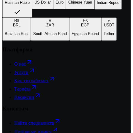
US Dollar
Euro
Chinese Yuan
Russian Ruble
Indian Rupee
R$
R
E£
₮
BRL
ZAR
EGP
USDT
Brazilian Real
South African Rand
Egyptian Pound
Tether
Платформа
О нас
Услуги
Как это работает
Тарифы
Вакансии
Клиентам
Найти специалиста
Цифровые товары