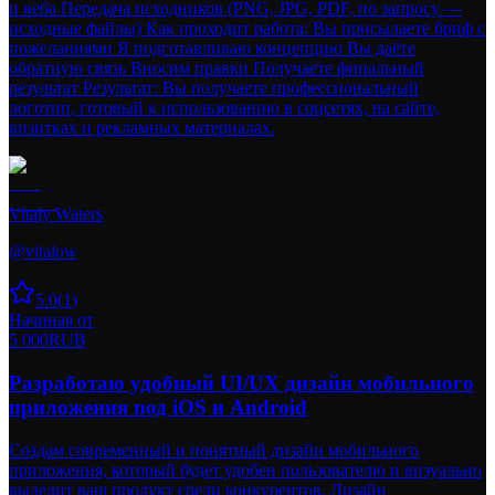
и веба Передача исходников (PNG, JPG, PDF, по запросу —
исходные файлы) Как проходит работа: Вы присылаете бриф с
пожеланиями Я подготавливаю концепцию Вы даёте
обратную связь Вносим правки Получаете финальный
результат Результат: Вы получаете профессиональный
логотип, готовый к использованию в соцсетях, на сайте,
визитках и рекламных материалах.
Vitaly Waters
@
vitalow
5.0
(
1
)
Начиная от
5 000
RUB
Разработаю удобный UI/UX дизайн мобильного
приложения под iOS и Android
Создам современный и понятный дизайн мобильного
приложения, который будет удобен пользователю и визуально
выделит ваш продукт среди конкурентов. Дизайн