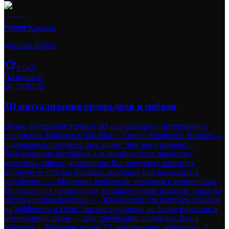
Роман Крылов
@
roman.krylov
0.0
(
0
)
Начиная от
28 750
RUB
3D-визуализация интерьеров и мебели
Делаю фотореалистичные 3D-визуализации интерьеров и
предметки. Работаю в 3Ds Max + Corona Renderer и Blender —
подбираю инструмент под задачу. Чем могу помочь: —
Визуализация интерьера для дизайнерских проектов:
квартиры, офисы, коммерция. Вы получаете картинку,
которую не стыдно показать заказчику или выложить в
портфолио. — Моделинг мебели по чертежам и референсам.
Подходит для производств, которым нужно показать товар до
запуска в производство. — 3D-рендеры для карточек товаров
на Wildberries и Ozon. Чистая предметка на белом фоне или в
интерьерной сцене — под требования площадки. Как я
работаю: 1. Получаю от вас ТЗ, чертежи или референсы. 2.