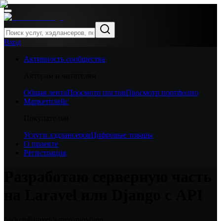
Вход
Активность сообщества
Авторам и читателям
Общая лента
Просмотр постов
Просмотр портфолио
Маркетплейс
Покупателям
Услуги хэдлансеров
Цифровые товары
О проекте
Регистрация
Разработаю серверную часть
на Laravel или Django с API
backend
laravel
django
api
python