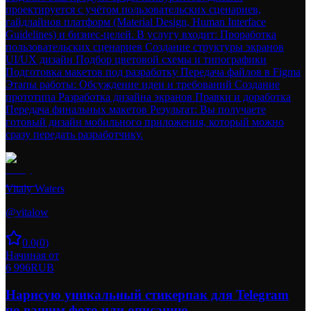
проектируется с учётом пользовательских сценариев,
гайдлайнов платформ (Material Design, Human Interface
Guidelines) и бизнес-целей. В услугу входит: Проработка
пользовательских сценариев Создание структуры экранов
UI/UX дизайн Подбор цветовой схемы и типографики
Подготовка макетов под разработку Передача файлов в Figma
Этапы работы: Обсуждение идеи и требований Создание
прототипа Разработка дизайна экранов Правки и доработка
Передача финальных макетов Результат: Вы получаете
готовый дизайн мобильного приложения, который можно
сразу передать разработчику.
Vitaly Waters
@
vitalow
0.0
(
0
)
Начиная от
6 996
RUB
Нарисую уникальный стикерпак для Telegram
по вашим фото или описанию