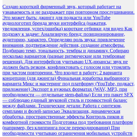
Создаю короткий фирменный звук, который работает на
узнаваемость и не раздражает при повторном прослушивании.
Это может быть: джингл для подкаста или YouTube
аудиологотип бренда звуки интерфейса (нажатия,
уведомления, успех/ошибка) короткие отбивки для видео Как
подхожу к задаче: Анализирую бренд: позиционирование,
аудиторию, характер. Определяю роль звука: привлечение
внимания, подтверждение действия, создание атмосферы.
Подбираю темп, тональность, тембры и динамику. Собираю
несколько вариантов (разные ритмические или тембровые
решения). Для интерфейсов учитываю UX-нюансы: звук не
должен быть резким, конфликтовать с голосом или утомлять
при частом повторении. Что входит в работу: 2 варианта
концепции (для джингла) Финальная доработка выбранного
варианта Микс и мастеринг под платформу (YouTube, подкаст,
приложение) Экспорт в нужных форматах (WAV, MP3, при
необходимости — отдельные stem-файлы) Если это пакет SFX
— соблюдаю единый звуковой стиль и громкостной баланс
между файлами. Технические детали: Работа с синтезом,
семплами и фолей-записью Эквализация, динамическая
обработка, пространственные эффекты Контроль пиков и
комфортной громкости Подготовка под требования платформ
(например, без клиппинга после перекодирования) При
необходимости учитываю ограничения мобильных устройств