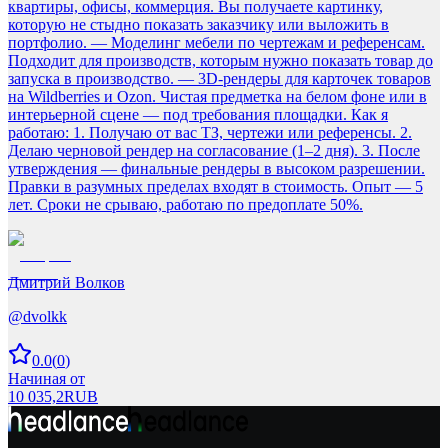
квартиры, офисы, коммерция. Вы получаете картинку,
которую не стыдно показать заказчику или выложить в
портфолио. — Моделинг мебели по чертежам и референсам.
Подходит для производств, которым нужно показать товар до
запуска в производство. — 3D-рендеры для карточек товаров
на Wildberries и Ozon. Чистая предметка на белом фоне или в
интерьерной сцене — под требования площадки. Как я
работаю: 1. Получаю от вас ТЗ, чертежи или референсы. 2.
Делаю черновой рендер на согласование (1–2 дня). 3. После
утверждения — финальные рендеры в высоком разрешении.
Правки в разумных пределах входят в стоимость. Опыт — 5
лет. Сроки не срываю, работаю по предоплате 50%.
Дмитрий Волков
@
dvolkk
0.0
(
0
)
Начиная от
10 035,2
RUB