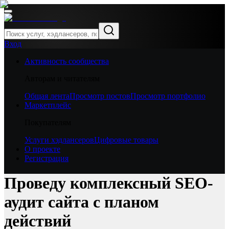
Вход
Активность сообщества
Авторам и читателям
Общая лента
Просмотр постов
Просмотр портфолио
Маркетплейс
Покупателям
Услуги хэдлансеров
Цифровые товары
О проекте
Регистрация
Проведу комплексный SEO-
аудит сайта с планом
действий