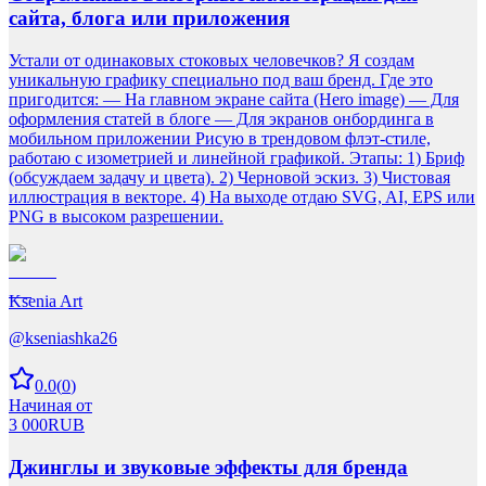
сайта, блога или приложения
Устали от одинаковых стоковых человечков? Я создам
уникальную графику специально под ваш бренд. Где это
пригодится: — На главном экране сайта (Hero image) — Для
оформления статей в блоге — Для экранов онбординга в
мобильном приложении Рисую в трендовом флэт-стиле,
работаю с изометрией и линейной графикой. Этапы: 1) Бриф
(обсуждаем задачу и цвета). 2) Черновой эскиз. 3) Чистовая
иллюстрация в векторе. 4) На выходе отдаю SVG, AI, EPS или
PNG в высоком разрешении.
Ksenia Art
@
kseniashka26
0.0
(
0
)
Начиная от
3 000
RUB
Джинглы и звуковые эффекты для бренда