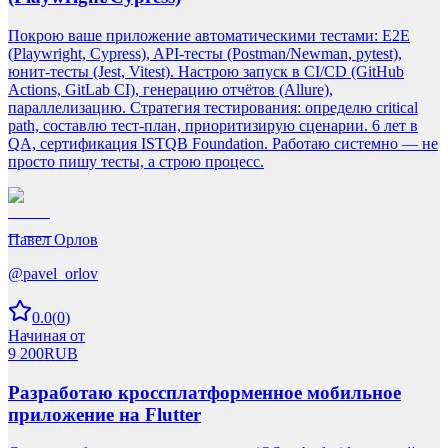
Покрою ваше приложение автоматическими тестами: E2E
(Playwright, Cypress), API-тесты (Postman/Newman, pytest),
юнит-тесты (Jest, Vitest). Настрою запуск в CI/CD (GitHub
Actions, GitLab CI), генерацию отчётов (Allure),
параллелизацию. Стратегия тестирования: определю critical
path, составлю тест-план, приоритизирую сценарии. 6 лет в
QA, сертификация ISTQB Foundation. Работаю системно — не
просто пишу тесты, а строю процесс.
Павел Орлов
@
pavel_orlov
0.0
(
0
)
Начиная от
9 200
RUB
Разработаю кроссплатформенное мобильное
приложение на Flutter