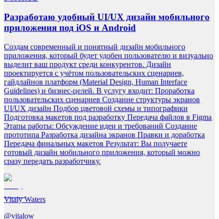
Разработаю удобный UI/UX дизайн мобильного
приложения под iOS и Android
Создам современный и понятный дизайн мобильного
приложения, который будет удобен пользователю и визуально
выделит ваш продукт среди конкурентов. Дизайн
проектируется с учётом пользовательских сценариев,
гайдлайнов платформ (Material Design, Human Interface
Guidelines) и бизнес-целей. В услугу входит: Проработка
пользовательских сценариев Создание структуры экранов
UI/UX дизайн Подбор цветовой схемы и типографики
Подготовка макетов под разработку Передача файлов в Figma
Этапы работы: Обсуждение идеи и требований Создание
прототипа Разработка дизайна экранов Правки и доработка
Передача финальных макетов Результат: Вы получаете
готовый дизайн мобильного приложения, который можно
сразу передать разработчику.
Vitaly Waters
@
vitalow