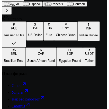
🇸🇦
العربية
🇪🇸
Español
🇫🇷
Français
🇩🇪
Deutsch
Currency
₽
$
€
¥
₹
USD
EUR
CNY
RUB
INR
US Dollar
Euro
Chinese Yuan
Russian Ruble
Indian Rupee
R$
R
E£
₮
BRL
ZAR
EGP
USDT
Brazilian Real
South African Rand
Egyptian Pound
Tether
Платформа
О нас
Услуги
Как это работает
Тарифы