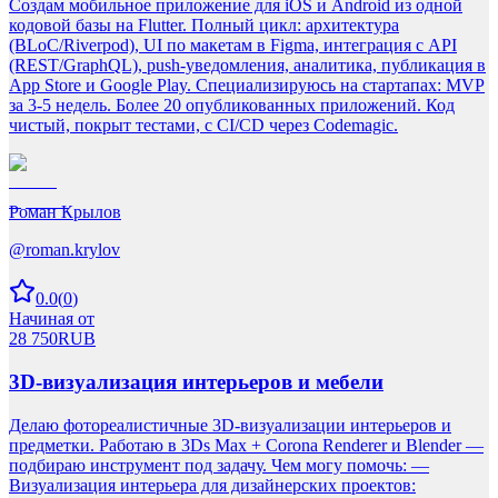
Создам мобильное приложение для iOS и Android из одной
кодовой базы на Flutter. Полный цикл: архитектура
(BLoC/Riverpod), UI по макетам в Figma, интеграция с API
(REST/GraphQL), push-уведомления, аналитика, публикация в
App Store и Google Play. Специализируюсь на стартапах: MVP
за 3-5 недель. Более 20 опубликованных приложений. Код
чистый, покрыт тестами, с CI/CD через Codemagic.
Роман Крылов
@
roman.krylov
0.0
(
0
)
Начиная от
28 750
RUB
3D-визуализация интерьеров и мебели
Делаю фотореалистичные 3D-визуализации интерьеров и
предметки. Работаю в 3Ds Max + Corona Renderer и Blender —
подбираю инструмент под задачу. Чем могу помочь: —
Визуализация интерьера для дизайнерских проектов: