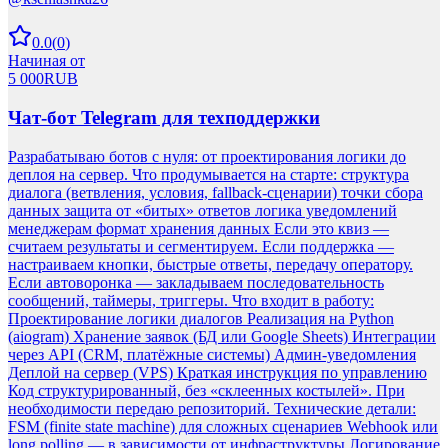
0.0
(
0
)
Начиная от
5 000
RUB
Чат-бот Telegram для техподдержки
Разрабатываю ботов с нуля: от проектирования логики до
деплоя на сервер. Что продумывается на старте: структура
диалога (ветвления, условия, fallback-сценарии) точки сбора
данных защита от «битых» ответов логика уведомлений
менеджерам формат хранения данных Если это квиз —
считаем результаты и сегментируем. Если поддержка —
настраиваем кнопки, быстрые ответы, передачу оператору.
Если автоворонка — закладываем последовательность
сообщений, таймеры, триггеры. Что входит в работу:
Проектирование логики диалогов Реализация на Python
(aiogram) Хранение заявок (БД или Google Sheets) Интеграции
через API (CRM, платёжные системы) Админ-уведомления
Деплой на сервер (VPS) Краткая инструкция по управлению
Код структурированный, без «склеенных костылей». При
необходимости передаю репозиторий. Технические детали:
FSM (finite state machine) для сложных сценариев Webhook или
long polling — в зависимости от инфраструктуры Логирование