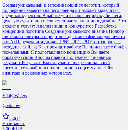
Создам уникальный и запоминающийся логотип, который
подчеркнёт характер вашего бренда и поможет выделиться
среди конкурентов. В работе учитываю специфику бизнеса,
целевую аудиторию и современные тенденции в дизайне. Что
входит в услугу: Анализ ниши и конкурентов Разработка
концепции логотипа Создание уникального дизайна Подбор
цветовой палитры и шрифтов Подготовка файлов для печати
и веба Передача исходников (PNG, JPG, PDF, по запросу —
исходные файлы) Как проходит работа: Вы присылаете бриф с
пожеланиями Я подготавливаю концепцию Вы даёте
обратную связь Вносим правки Получаете финальный
результат Результат: Вы получаете профессиональный
логотип, готовый к использованию в соцсетях, на сайте,
визитках и рекламных материалах.
Vitaly Waters
@
vitalow
5.0
(
1
)
Начиная от
5 000
RUB