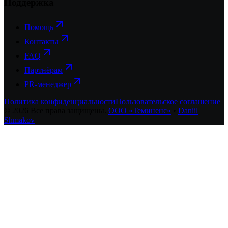
Поддержка
Помощь
Контакты
FAQ
Партнёрам
PR-менеджер
Политика конфиденциальности
Пользовательское соглашение
©
2026
Все права защищены.
ООО «Теминенс»
•
Daniil
Shmakov