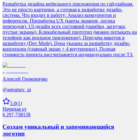
Разработка дизайна мобильного приложения по гайдлайнам.
Это не просто картинки, а готовая к разработке дизайн-
система. Что входит в работу: Анализ конкурентов и
референсов. Проработка UX (карты экранов, логика
переходов). UI-дизайн всех состояний (ошибки, загрузки,
пустые экраны). Кликабельный прототип (можно потыкать на
телефоне как реальное приложение). Передача макетов в
разработку (Dev Mode). Цена указана за разработку дизайн-
концепции (главный экран + 4 внутренних). Полная
стоимость проекта рассчитывается индивидуально после ТЗ.
Алексей Громовичко
@
agromov_ui
5.0
(
1
)
Начиная от
6 297,75
RUB
Создам уникальный и запоминающийся
логотип