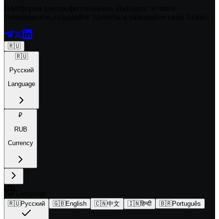
Платформа для профессионалов. Находите лучших
специалистов, создавайте проекты и развивайте свой бизнес.
🇷🇺
🇷🇺
Русский
Language
₽
RUB
Currency
Language
🇷🇺
Русский
🇬🇧
English
🇨🇳
中文
🇮🇳
हिन्दी
🇧🇷
Português