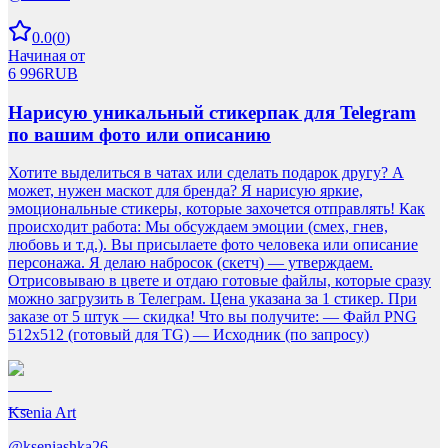
0.0
(
0
)
Начиная от
6 996
RUB
Нарисую уникальный стикерпак для Telegram
по вашим фото или описанию
Хотите выделиться в чатах или сделать подарок другу? А
может, нужен маскот для бренда? Я нарисую яркие,
эмоциональные стикеры, которые захочется отправлять! Как
происходит работа: Мы обсуждаем эмоции (смех, гнев,
любовь и т.д.). Вы присылаете фото человека или описание
персонажа. Я делаю набросок (скетч) — утверждаем.
Отрисовываю в цвете и отдаю готовые файлы, которые сразу
можно загрузить в Телеграм. Цена указана за 1 стикер. При
заказе от 5 штук — скидка! Что вы получите: — Файл PNG
512x512 (готовый для TG) — Исходник (по запросу)
Ksenia Art
@
kseniashka26