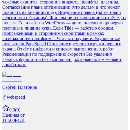
тяжёлые скрипты, сторонние виджеты, шрифты, плагины.
Согласование плана оптимизации (что делаем и что может
повлиять на внешний вид). Внедрение правок (на тестовой
версии или с бэкапом). Финальное тестирование и отчёт «до /
после». Если сайт на WordPress — дополнительно проверяю
плагины и лишние хуки. Если Tilda — работаю с кодом,
изображениями и сторонними скриптами в рамках
возможностей платформы. Что вы получаете: Улучшенные
показатели PageSpeed Снижение времени загрузки первого
экрана Отчёт с цифрами и списком выполненных работ
Рекомендации по поддержанию скорости Без удаления
важных функций и без «костылей», которые потом мешают
доработкам.
Сергей Платонов
@
webspeed
0.0
(
0
)
Начиная от
11 500
RUB