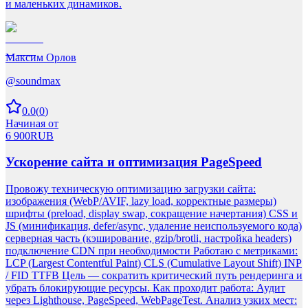
и маленьких динамиков.
Максим Орлов
@
soundmax
0.0
(
0
)
Начиная от
6 900
RUB
Ускорение сайта и оптимизация PageSpeed
Провожу техническую оптимизацию загрузки сайта:
изображения (WebP/AVIF, lazy load, корректные размеры)
шрифты (preload, display swap, сокращение начертания) CSS и
JS (минификация, defer/async, удаление неиспользуемого кода)
серверная часть (кэширование, gzip/brotli, настройка headers)
подключение CDN при необходимости Работаю с метриками:
LCP (Largest Contentful Paint) CLS (Cumulative Layout Shift) INP
/ FID TTFB Цель — сократить критический путь рендеринга и
убрать блокирующие ресурсы. Как проходит работа: Аудит
через Lighthouse, PageSpeed, WebPageTest. Анализ узких мест: