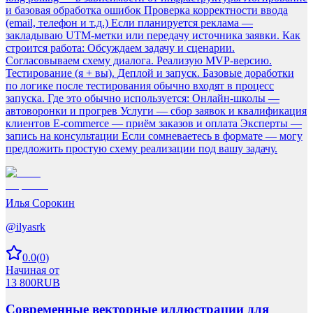
и базовая обработка ошибок Проверка корректности ввода
(email, телефон и т.д.) Если планируется реклама —
закладываю UTM-метки или передачу источника заявки. Как
строится работа: Обсуждаем задачу и сценарии.
Согласовываем схему диалога. Реализую MVP-версию.
Тестирование (я + вы). Деплой и запуск. Базовые доработки
по логике после тестирования обычно входят в процесс
запуска. Где это обычно используется: Онлайн-школы —
автоворонки и прогрев Услуги — сбор заявок и квалификация
клиентов E-commerce — приём заказов и оплата Эксперты —
запись на консультации Если сомневаетесь в формате — могу
предложить простую схему реализации под вашу задачу.
Илья Сорокин
@
ilyasrk
0.0
(
0
)
Начиная от
13 800
RUB
Современные векторные иллюстрации для