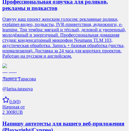
Профессиональная озвучка для роликов,
рекламы и подкастов
Озвучу ваш проект женским голосом: рекламные ролики,
explainer-видео, подкасты, IVR-приветствия, аудиокниги, e-
learning. Три тембра: мягкий и тёплый, деловой и уверенный,
молодёжный и энергичный. Профессиональная домашняя
студия: конденсаторный микрофон Neumann TLM 103,
акустическая обработка. Запись + базовая обработка (чистка,
нормализация). Доставка за 24 часа для коротких проектов.
Работаю на русском и английском.
Лариса Тарасова
@
larisa.tarasova
0.0
(
0
)
Начиная от
2 300
RUB
Напишу автотесты для вашего веб-приложения
(Playwright/Cypress)