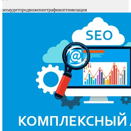
seo
аудит
продвижение
трафик
оптимизация