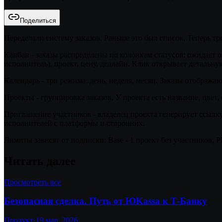
Поделиться
Переделали систему заказов. Раньше это был список. Теперь тр
Канбан - заказы распределены по колонкам статусов: ожидает о
исполнитель), проект, цену, дедлайн. Клик открывает детальную
Календарь - три режима: день, неделя, месяц. Заказы отображаю
Проекты - группировка заказов. У проекта есть название, цвет
Приглашение участников - владелец проекта генерирует ссылк
исполнителей с платформы и сторонних.
Лимиты зависят от подписки: Base - 1 проект без участников, Pl
Читать далее
Просмотреть все
Безопасная сделка. Путь от ЮKassa к Т-Банку
Продукт
·
19 мар. 2026