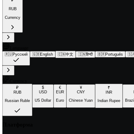
₽
RUB
Currency
Language
🇷🇺
Русский
🇬🇧
English
🇨🇳
中文
🇮🇳
हिन्दी
🇧🇷
Português
🇸
Currency
₽
$
€
¥
₹
USD
EUR
CNY
RUB
INR
US Dollar
Euro
Chinese Yuan
Brazi
Russian Ruble
Indian Rupee
Платформа