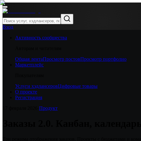
Вход
Активность сообщества
Авторам и читателям
Общая лента
Просмотр постов
Просмотр портфолио
Маркетплейс
Покупателям
Услуги хэдлансеров
Цифровые товары
О проекте
Регистрация
17 февраля 2026
·
Продукт
Заказы 2.0. Канбан, календар
Три режима отображения заказов. Проекты с бюджетами и ком