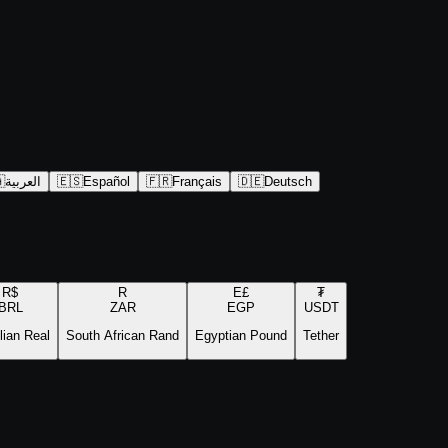

العربية
🇪🇸
Español
🇫🇷
Français
🇩🇪
Deutsch
R$
R
E£
₮
BRL
ZAR
EGP
USDT
lian Real
South African Rand
Egyptian Pound
Tether