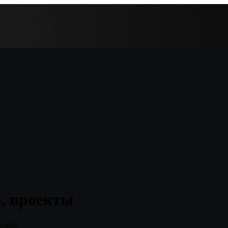
ь, проекты
андой.