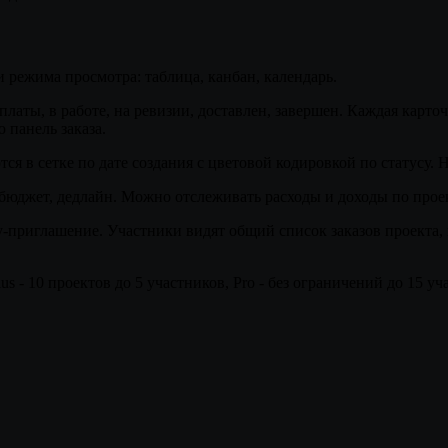
и режима просмотра: таблица, канбан, календарь.
платы, в работе, на ревизии, доставлен, завершен. Каждая карто
 панель заказа.
тся в сетке по дате создания с цветовой кодировкой по статусу. 
, бюджет, дедлайн. Можно отслеживать расходы и доходы по проек
у-приглашение. Участники видят общий список заказов проекта,
us - 10 проектов до 5 участников, Pro - без ограничений до 15 уч