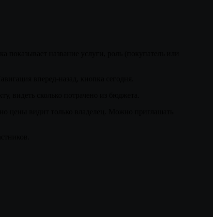
чка показывает название услуги, роль (покупатель или
Навигация вперед-назад, кнопка сегодня.
ту, видеть сколько потрачено из бюджета.
 но цены видит только владелец. Можно приглашать
астников.