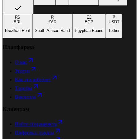
R$
R
E£
₮
BRL
ZAR
EGP
USDT
Brazilian Real
South African Rand
Egyptian Pound
Tether
Платформа
О нас
Услуги
Как это работает
Тарифы
Вакансии
Клиентам
Найти специалиста
Цифровые товары