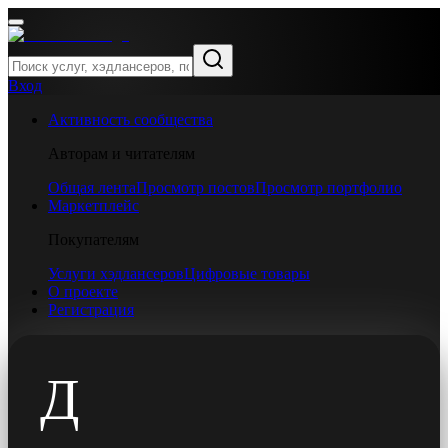
Вход
Активность сообщества
Авторам и читателям
Общая лента
Просмотр постов
Просмотр портфолио
Маркетплейс
Покупателям
Услуги хэдлансеров
Цифровые товары
О проекте
Регистрация
Д