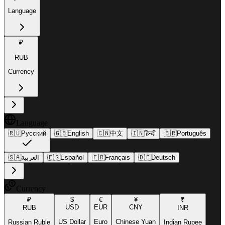
Language
₽
RUB
Currency
Language
🇷🇺
Русский
🇬🇧
English
🇨🇳
中文
🇮🇳
हिन्दी
🇧🇷
Português
🇸🇦
العربية
🇪🇸
Español
🇫🇷
Français
🇩🇪
Deutsch
Currency
₽
$
€
¥
₹
USD
EUR
CNY
RUB
INR
US Dollar
Euro
Chinese Yuan
Russian Ruble
Indian Rupee