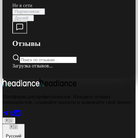
Не в сети
Подписчиков
:
0
Друзей
:
0
Отзывы
Загрузка отзывов...
Платформа для профессионалов. Находите лучших
специалистов, создавайте проекты и развивайте свой бизнес.
🇷🇺
🇷🇺
Русский