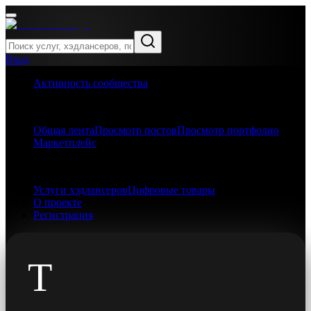
Вход
Активность сообщества
Авторам и читателям
Общая лента
Просмотр постов
Просмотр портфолио
Маркетплейс
Покупателям
Услуги хэдлансеров
Цифровые товары
О проекте
Регистрация
Т