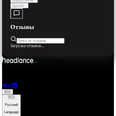
Подписчиков
:
0
Друзей
:
0
Отзывы
Загрузка отзывов...
Платформа для профессионалов. Находите лучших
специалистов, создавайте проекты и развивайте свой бизнес.
🇷🇺
🇷🇺
Русский
Language