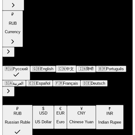
₽
RUB
Currency
Language
🇷🇺
Русский
🇬🇧
English
🇨🇳
中文
🇮🇳
हिन्दी
🇧🇷
Português
🇸🇦
العربية
🇪🇸
Español
🇫🇷
Français
🇩🇪
Deutsch
Currency
₽
$
€
¥
₹
USD
EUR
CNY
RUB
INR
US Dollar
Euro
Chinese Yuan
Russian Ruble
Indian Rupee