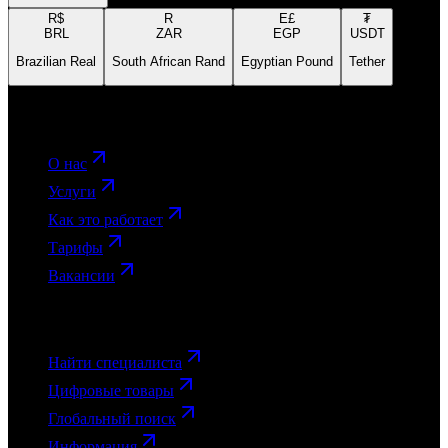
R$
R
E£
₮
BRL
ZAR
EGP
USDT
Brazilian Real
South African Rand
Egyptian Pound
Tether
Платформа
О нас
Услуги
Как это работает
Тарифы
Вакансии
Клиентам
Найти специалиста
Цифровые товары
Глобальный поиск
Информация