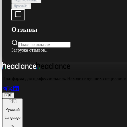
Подписчиков
:
0
Друзей
:
0
Отзывы
Загрузка отзывов...
Платформа для профессионалов. Находите лучших специалистов
🇷🇺
🇷🇺
Русский
Language