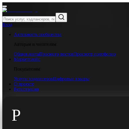
Вход
Активность сообщества
Авторам и читателям
Общая лента
Просмотр постов
Просмотр портфолио
Маркетплейс
Покупателям
Услуги хэдлансеров
Цифровые товары
О проекте
Регистрация
P