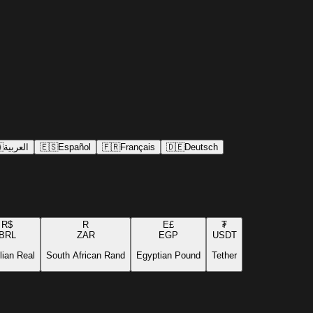

العربية
🇪🇸
Español
🇫🇷
Français
🇩🇪
Deutsch
R$
R
E£
₮
BRL
ZAR
EGP
USDT
lian Real
South African Rand
Egyptian Pound
Tether