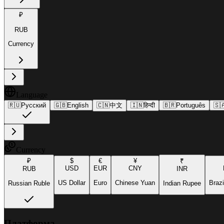
₽
RUB
Currency
Language
🇷🇺
Русский
🇬🇧
English
🇨🇳
中文
🇮🇳
हिन्दी
🇧🇷
Português
🇸
Currency
₽
$
€
¥
₹
USD
EUR
CNY
RUB
INR
US Dollar
Euro
Chinese Yuan
Brazi
Russian Ruble
Indian Rupee
Платформа