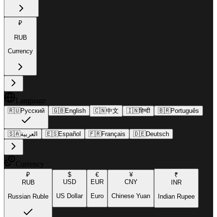
₽
RUB
Currency
Language
🇷🇺
Русский
🇬🇧
English
🇨🇳
中文
🇮🇳
हिन्दी
🇧🇷
Português
🇸🇦
العربية
🇪🇸
Español
🇫🇷
Français
🇩🇪
Deutsch
Currency
₽
$
€
¥
₹
USD
EUR
CNY
RUB
INR
US Dollar
Euro
Chinese Yuan
Russian Ruble
Indian Rupee