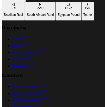
R$
R
E£
₮
BRL
ZAR
EGP
USDT
Brazilian Real
South African Rand
Egyptian Pound
Tether
Платформа
О нас
Услуги
Как это работает
Тарифы
Вакансии
Клиентам
Найти специалиста
Цифровые товары
Глобальный поиск
Информация