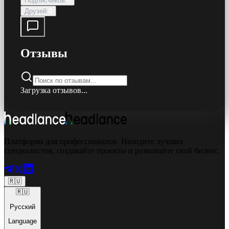
Подписчиков
:
0
Друзей
:
0
Отзывы
Загрузка отзывов...
Платформа для профессионалов. Находите лучших
специалистов, создавайте проекты и развивайте свой бизнес.
🇷🇺
🇷🇺
Русский
Language