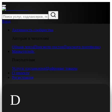
Вход
Активность сообщества
Авторам и читателям
Общая лента
Просмотр постов
Просмотр портфолио
Маркетплейс
Покупателям
Услуги хэдлансеров
Цифровые товары
О проекте
Регистрация
D