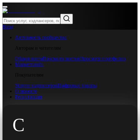
Вход
Активность сообщества
Авторам и читателям
Общая лента
Просмотр постов
Просмотр портфолио
Маркетплейс
Покупателям
Услуги хэдлансеров
Цифровые товары
О проекте
Регистрация
С