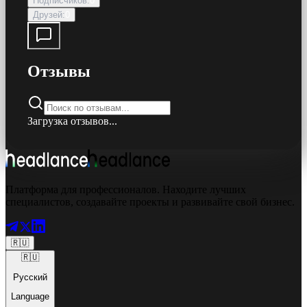
Подписчиков
:
0
Друзей
:
0
Отзывы
Загрузка отзывов...
Платформа для профессионалов. Находите лучших
специалистов, создавайте проекты и развивайте свой бизнес.
🇷🇺
🇷🇺
Русский
Language