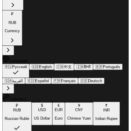
₽
RUB
Currency
Language
🇷🇺
Русский
🇬🇧
English
🇨🇳
中文
🇮🇳
हिन्दी
🇧🇷
Português
🇸🇦
العربية
🇪🇸
Español
🇫🇷
Français
🇩🇪
Deutsch
Currency
₽
$
€
¥
₹
USD
EUR
CNY
RUB
INR
US Dollar
Euro
Chinese Yuan
Russian Ruble
Indian Rupee