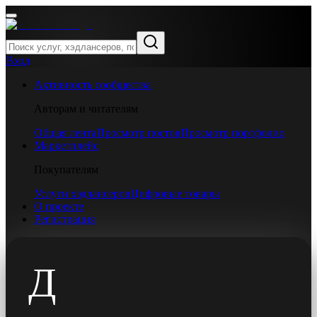
Вход
Активность сообщества
Авторам и читателям
Общая лента
Просмотр постов
Просмотр портфолио
Маркетплейс
Покупателям
Услуги хэдлансеров
Цифровые товары
О проекте
Регистрация
Д