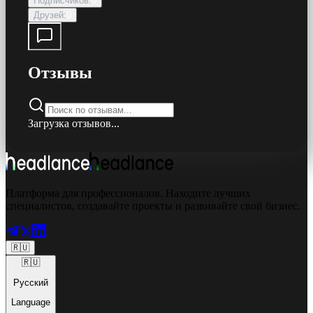
Подписчиков
:
0
Друзей
:
0
Отзывы
Загрузка отзывов...
Платформа для профессионалов. Находите лучших
специалистов, создавайте проекты и развивайте свой бизнес.
🇷🇺
🇷🇺
Русский
Language