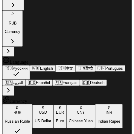
₽
RUB
Currency
Language
🇷🇺
Русский
🇬🇧
English
🇨🇳
中文
🇮🇳
हिन्दी
🇧🇷
Português
🇸🇦
العربية
🇪🇸
Español
🇫🇷
Français
🇩🇪
Deutsch
Currency
₽
$
€
¥
₹
USD
EUR
CNY
RUB
INR
US Dollar
Euro
Chinese Yuan
Russian Ruble
Indian Rupee