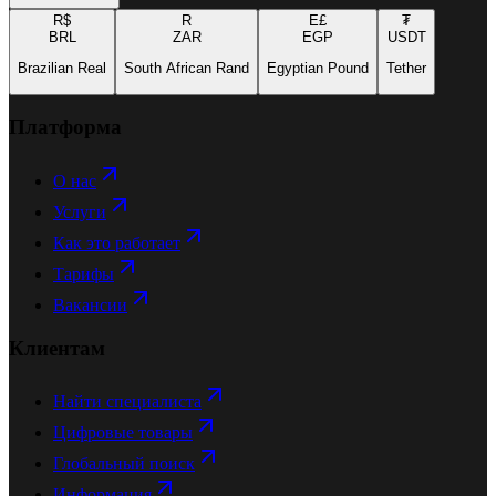
R$
R
E£
₮
BRL
ZAR
EGP
USDT
Brazilian Real
South African Rand
Egyptian Pound
Tether
Платформа
О нас
Услуги
Как это работает
Тарифы
Вакансии
Клиентам
Найти специалиста
Цифровые товары
Глобальный поиск
Информация