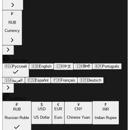
₽
RUB
Currency
Language
🇷🇺
Русский
🇬🇧
English
🇨🇳
中文
🇮🇳
हिन्दी
🇧🇷
Português
🇸🇦
العربية
🇪🇸
Español
🇫🇷
Français
🇩🇪
Deutsch
Currency
₽
$
€
¥
₹
USD
EUR
CNY
RUB
INR
US Dollar
Euro
Chinese Yuan
Russian Ruble
Indian Rupee