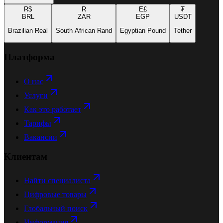
R$
R
E£
₮
BRL
ZAR
EGP
USDT
Brazilian Real
South African Rand
Egyptian Pound
Tether
Платформа
О нас
Услуги
Как это работает
Тарифы
Вакансии
Клиентам
Найти специалиста
Цифровые товары
Глобальный поиск
Информация