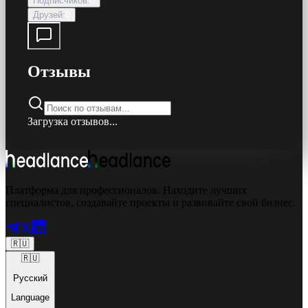
Подписчиков
:
0
Друзей
:
0
Отзывы
Загрузка отзывов...
Платформа для профессионалов. Находите лучших
специалистов, создавайте проекты и развивайте свой бизнес.
🇷🇺
🇷🇺
Русский
Language