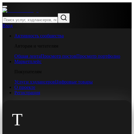
Вход
Активность сообщества
Авторам и читателям
Общая лента
Просмотр постов
Просмотр портфолио
Маркетплейс
Покупателям
Услуги хэдлансеров
Цифровые товары
О проекте
Регистрация
T