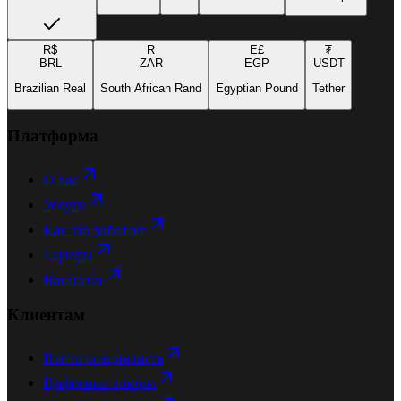
R$
R
E£
₮
BRL
ZAR
EGP
USDT
Brazilian Real
South African Rand
Egyptian Pound
Tether
Платформа
О нас
Услуги
Как это работает
Тарифы
Вакансии
Клиентам
Найти специалиста
Цифровые товары