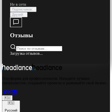
Не в сети
Подписчиков
:
0
Друзей
:
0
Отзывы
Загрузка отзывов...
Платформа для профессионалов. Находите лучших
специалистов, создавайте проекты и развивайте свой бизнес.
🇷🇺
🇷🇺
Русский