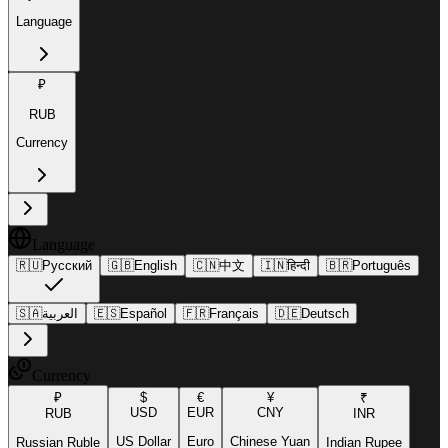
Language
₽
RUB
Currency
Language
🇷🇺
Русский
🇬🇧
English
🇨🇳
中文
🇮🇳
हिन्दी
🇧🇷
Português
🇸🇦
العربية
🇪🇸
Español
🇫🇷
Français
🇩🇪
Deutsch
Currency
₽
$
€
¥
₹
USD
EUR
CNY
RUB
INR
US Dollar
Euro
Chinese Yuan
Russian Ruble
Indian Rupee