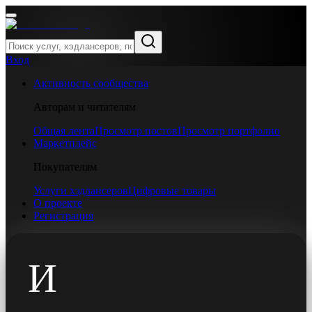
Вход
Активность сообщества
Авторам и читателям
Общая лента
Просмотр постов
Просмотр портфолио
Маркетплейс
Покупателям
Услуги хэдлансеров
Цифровые товары
О проекте
Регистрация
И