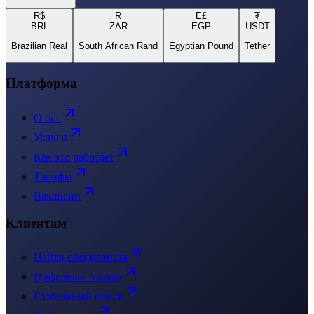
R$
R
E£
₮
BRL
ZAR
EGP
USDT
Brazilian Real
South African Rand
Egyptian Pound
Tether
Платформа
О нас
Услуги
Как это работает
Тарифы
Вакансии
Клиентам
Найти специалиста
Цифровые товары
Глобальный поиск