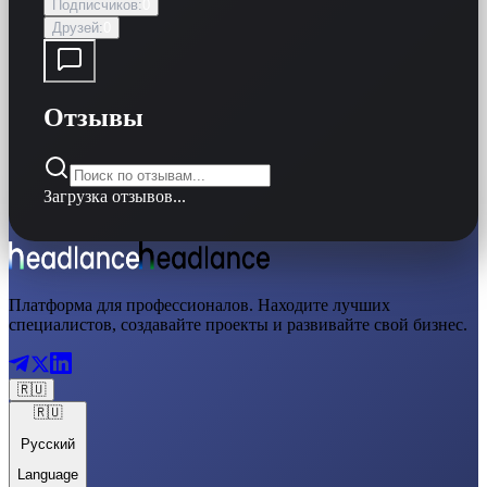
Подписчиков
:
0
Друзей
:
0
Отзывы
Загрузка отзывов...
Платформа для профессионалов. Находите лучших
специалистов, создавайте проекты и развивайте свой бизнес.
🇷🇺
🇷🇺
Русский
Language