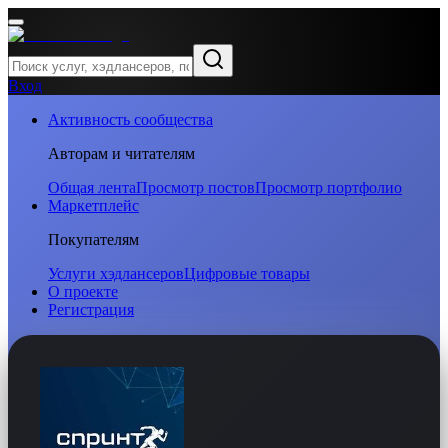
Вход
Активность сообщества
Авторам и читателям
Общая лента
Просмотр постов
Просмотр портфолио
Маркетплейс
Покупателям
Услуги хэдлансеров
Цифровые товары
О проекте
Регистрация