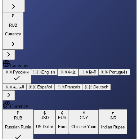
₽
RUB
Currency
Language
🇷🇺
Русский
🇬🇧
English
🇨🇳
中文
🇮🇳
हिन्दी
🇧🇷
Português
🇸🇦
العربية
🇪🇸
Español
🇫🇷
Français
🇩🇪
Deutsch
Currency
₽
$
€
¥
₹
USD
EUR
CNY
RUB
INR
US Dollar
Euro
Chinese Yuan
Russian Ruble
Indian Rupee