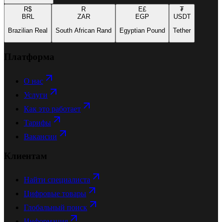
R$
R
E£
₮
BRL
ZAR
EGP
USDT
Brazilian Real
South African Rand
Egyptian Pound
Tether
Платформа
О нас
Услуги
Как это работает
Тарифы
Вакансии
Клиентам
Найти специалиста
Цифровые товары
Глобальный поиск
Информация