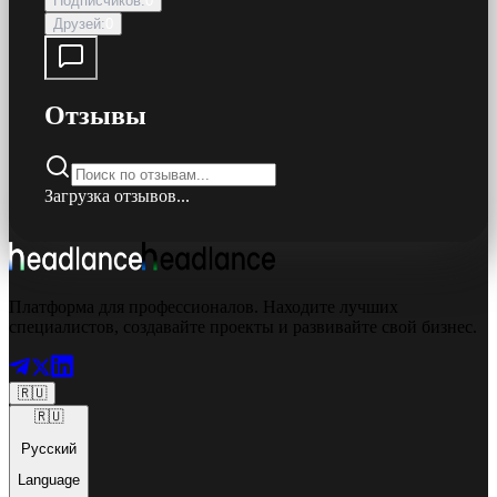
Подписчиков
:
0
Друзей
:
0
Отзывы
Загрузка отзывов...
Платформа для профессионалов. Находите лучших
специалистов, создавайте проекты и развивайте свой бизнес.
🇷🇺
🇷🇺
Русский
Language