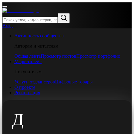
Вход
Активность сообщества
Авторам и читателям
Общая лента
Просмотр постов
Просмотр портфолио
Маркетплейс
Покупателям
Услуги хэдлансеров
Цифровые товары
О проекте
Регистрация
Д