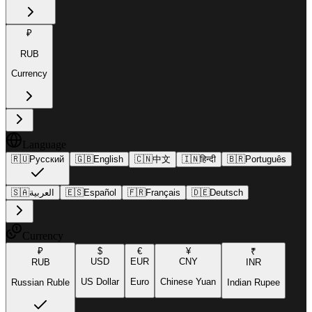
₽
RUB
Currency
Language
🇷🇺
Русский
🇬🇧
English
🇨🇳
中文
🇮🇳
हिन्दी
🇧🇷
Português
🇸🇦
العربية
🇪🇸
Español
🇫🇷
Français
🇩🇪
Deutsch
Currency
₽
$
€
¥
₹
USD
EUR
CNY
RUB
INR
US Dollar
Euro
Chinese Yuan
Russian Ruble
Indian Rupee