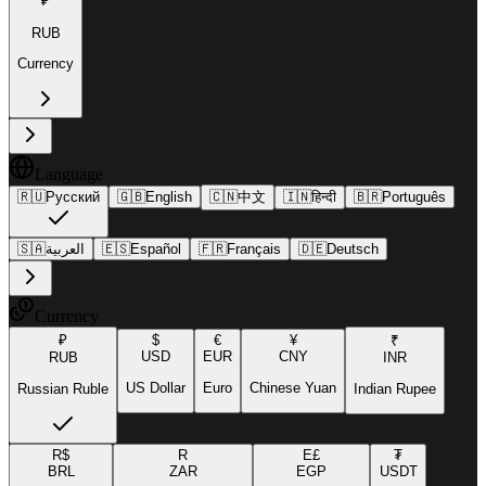
₽
RUB
Currency
Language
🇷🇺
Русский
🇬🇧
English
🇨🇳
中文
🇮🇳
हिन्दी
🇧🇷
Português
🇸🇦
العربية
🇪🇸
Español
🇫🇷
Français
🇩🇪
Deutsch
Currency
₽
$
€
¥
₹
USD
EUR
CNY
RUB
INR
US Dollar
Euro
Chinese Yuan
Russian Ruble
Indian Rupee
R$
R
E£
₮
BRL
ZAR
EGP
USDT