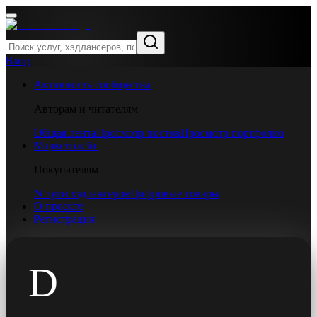
Вход
Активность сообщества
Авторам и читателям
Общая лента
Просмотр постов
Просмотр портфолио
Маркетплейс
Покупателям
Услуги хэдлансеров
Цифровые товары
О проекте
Регистрация
D