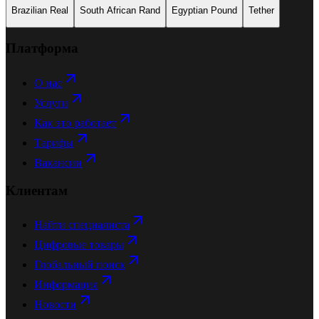
Brazilian Real
South African Rand
Egyptian Pound
Tether
Платформа
О нас
Услуги
Как это работает
Тарифы
Вакансии
Клиентам
Найти специалиста
Цифровые товары
Глобальный поиск
Информация
Новости