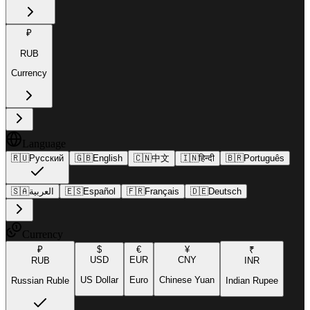
₽
RUB
Currency
Language
🇷🇺
Русский
🇬🇧
English
🇨🇳
中文
🇮🇳
हिन्दी
🇧🇷
Português
🇸🇦
العربية
🇪🇸
Español
🇫🇷
Français
🇩🇪
Deutsch
Currency
₽
$
€
¥
₹
USD
EUR
CNY
RUB
INR
US Dollar
Euro
Chinese Yuan
Russian Ruble
Indian Rupee