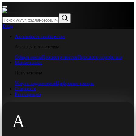
Вход
Активность сообщества
Авторам и читателям
Общая лента
Просмотр постов
Просмотр портфолио
Маркетплейс
Покупателям
Услуги хэдлансеров
Цифровые товары
О проекте
Регистрация
А