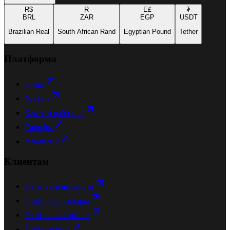
R$
R
E£
₮
BRL
ZAR
EGP
USDT
Brazilian Real
South African Rand
Egyptian Pound
Tether
Платформа
О нас
Услуги
Как это работает
Тарифы
Вакансии
Клиентам
Найти специалиста
Цифровые товары
Глобальный поиск
Информация