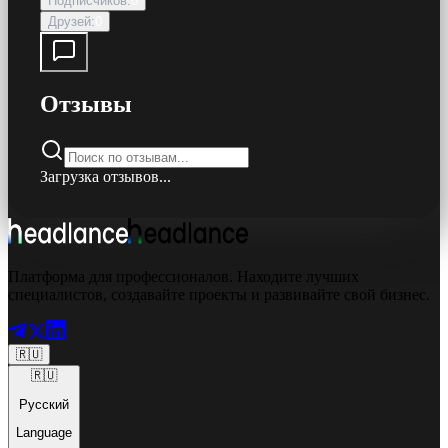
Подписчиков
:
0
Друзей
:
0
Отзывы
Загрузка отзывов...
Платформа для профессионалов. Находите лучших
специалистов, создавайте проекты и развивайте свой бизнес.
🇷🇺
🇷🇺
Русский
Language