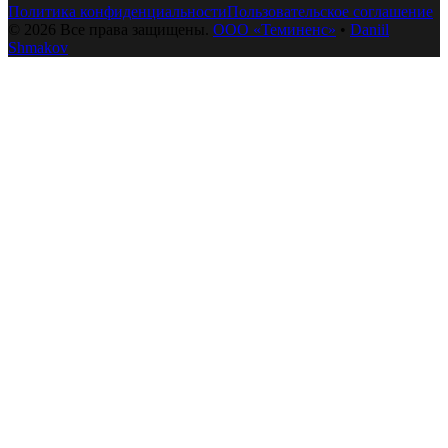
Политика конфиденциальности
Пользовательское соглашение
©
2026
Все права защищены.
ООО «Теминенс»
•
Daniil
Shmakov