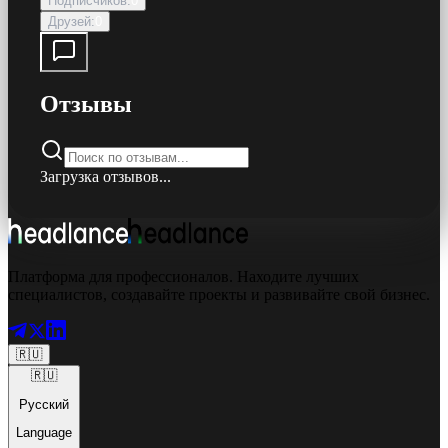
Подписчиков
:
0
Друзей
:
0
Отзывы
Загрузка отзывов...
Платформа для профессионалов. Находите лучших
специалистов, создавайте проекты и развивайте свой бизнес.
🇷🇺
🇷🇺
Русский
Language