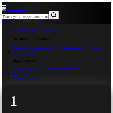
Вход
Активность сообщества
Авторам и читателям
Общая лента
Просмотр постов
Просмотр портфолио
Маркетплейс
Покупателям
Услуги хэдлансеров
Цифровые товары
О проекте
Регистрация
1