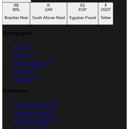
R$
R
E£
₮
BRL
ZAR
EGP
USDT
Brazilian Real
South African Rand
Egyptian Pound
Tether
Платформа
О нас
Услуги
Как это работает
Тарифы
Вакансии
Клиентам
Найти специалиста
Цифровые товары
Глобальный поиск
Информация