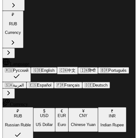
₽
RUB
Currency
Language
🇷🇺
Русский
🇬🇧
English
🇨🇳
中文
🇮🇳
हिन्दी
🇧🇷
Português
🇸🇦
العربية
🇪🇸
Español
🇫🇷
Français
🇩🇪
Deutsch
Currency
₽
$
€
¥
₹
USD
EUR
CNY
RUB
INR
US Dollar
Euro
Chinese Yuan
Russian Ruble
Indian Rupee