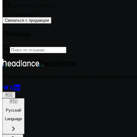
На сайте с:
11.08.2025
Объявлений:
1
Связаться с продавцом
Отзывы
Загрузка отзывов...
Платформа для профессионалов. Находите лучших специалистов
🇷🇺
🇷🇺
Русский
Language