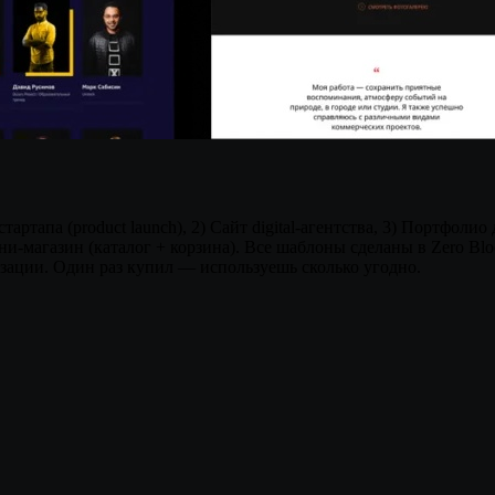
ртапа (product launch), 2) Сайт digital-агентства, 3) Портфолио д
-магазин (каталог + корзина). Все шаблоны сделаны в Zero Block
зации. Один раз купил — используешь сколько угодно.