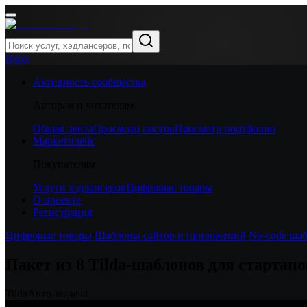
Вход
Активность сообщества
Авторам и читателям
Общая лента
Просмотр постов
Просмотр портфолио
Маркетплейс
Покупателям
Услуги хэдлансеров
Цифровые товары
О проекте
Регистрация
Цифровые товары
/
Шаблоны сайтов и приложений
/
No-code ша
Пакет из 8 Tilda-шаблонов для стартапов
Tilda
Авто-выдача