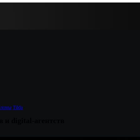
блоны
/
Tilda
 и digital-агентств