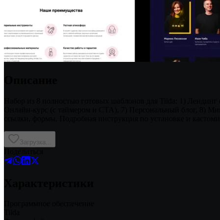
Описание
Набор из 8 полностью готовых шаблонов для Tilda: 1) Лендинг ста
Онлайн-курс (с таймером и CTA), 7) Персональный блог, 8) Мини
ссылки, формы. Подробная инструкция по установке и кастоми
Загрузка...
Поделиться
Характеристики
Программное обеспечение
Tilda