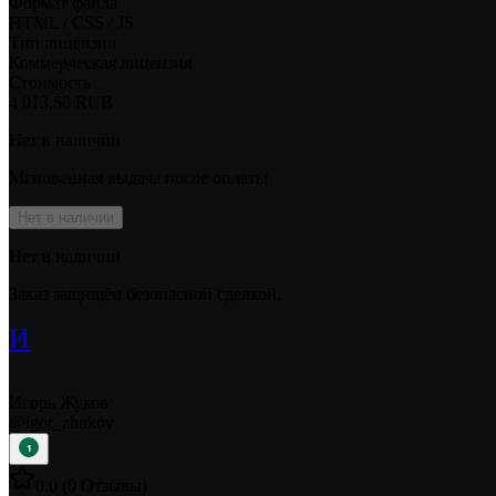
Формат файла
HTML / CSS / JS
Тип лицензии
Коммерческая лицензия
Стоимость
4 013,50 RUB
Нет в наличии
Мгновенная выдача после оплаты
Нет в наличии
Нет в наличии
Заказ защищён безопасной сделкой.
И
Игорь Жуков
@
igor_zhukov
1
0.0
(
0
Отзывы
)