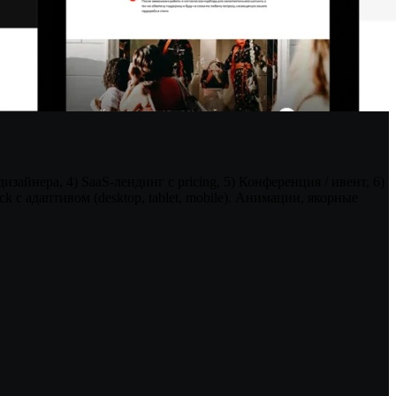
изайнера, 4) SaaS-лендинг с pricing, 5) Конференция / ивент, 6)
 с адаптивом (desktop, tablet, mobile). Анимации, якорные