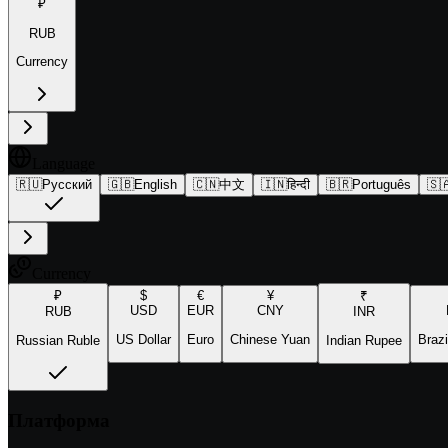
₽
RUB
Currency
Language
🇷🇺
Русский
🇬🇧
English
🇨🇳
中文
🇮🇳
हिन्दी
🇧🇷
Português
🇸
Currency
₽
$
€
¥
₹
USD
EUR
CNY
RUB
INR
US Dollar
Euro
Chinese Yuan
Brazi
Russian Ruble
Indian Rupee
Платформа