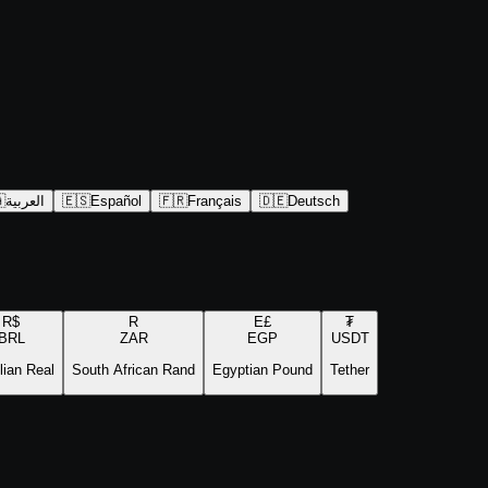

العربية
🇪🇸
Español
🇫🇷
Français
🇩🇪
Deutsch
R$
R
E£
₮
BRL
ZAR
EGP
USDT
lian Real
South African Rand
Egyptian Pound
Tether