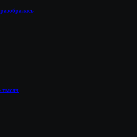
 разобралась
5 тысяч