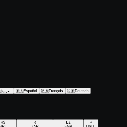

العربية
🇪🇸
Español
🇫🇷
Français
🇩🇪
Deutsch
R$
R
E£
₮
BRL
ZAR
EGP
USDT