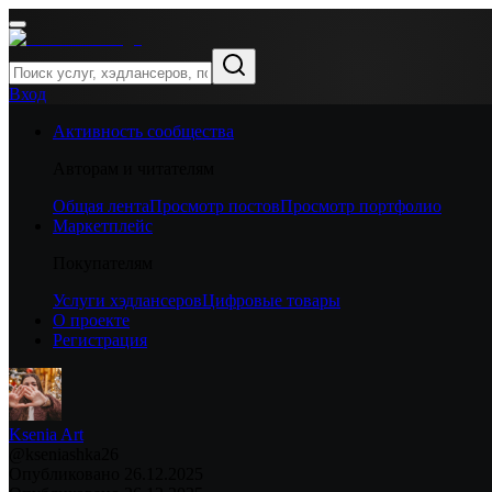
Вход
Активность сообщества
Авторам и читателям
Общая лента
Просмотр постов
Просмотр портфолио
Маркетплейс
Покупателям
Услуги хэдлансеров
Цифровые товары
О проекте
Регистрация
Ksenia Art
@
kseniashka26
Опубликовано
26.12.2025