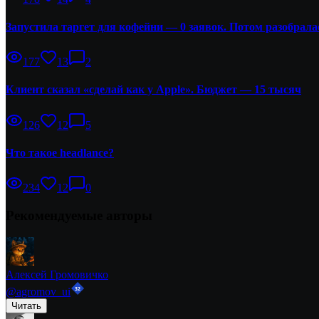
Запустила таргет для кофейни — 0 заявок. Потом разобрала
177
13
2
Клиент сказал «сделай как у Apple». Бюджет — 15 тысяч
126
12
5
Что такое headlance?
234
12
0
Рекомендуемые авторы
Алексей Громовичко
32
@
agromov_ui
Читать