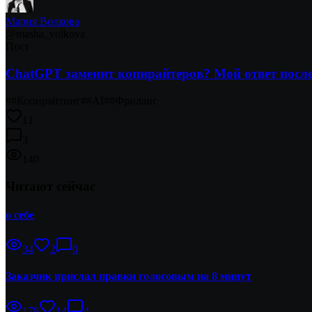
Мария Волкова
@
masha_volkova
Пост
ChatGPT заменит копирайтеров? Мой ответ после
#
#Копирайтинг
#
#AI
#
#Фриланс
11
3
140
Читают сейчас
о себе
34
2
0
Заказчик прислал правки голосовым на 8 минут
178
14
4