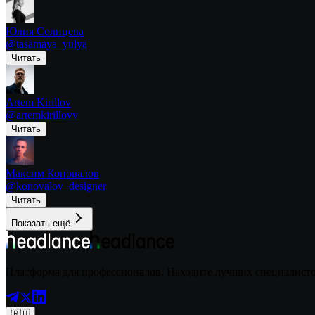
Юлия Солнцева
@
tasamaya_yulya
Читать
Artem Kirillov
@
artemkirillovv
Читать
Максим Коновалов
@
konovalov_designer
Читать
Показать ещё
Платформа для профессионалов. Находите лучших специалистов
🇷🇺