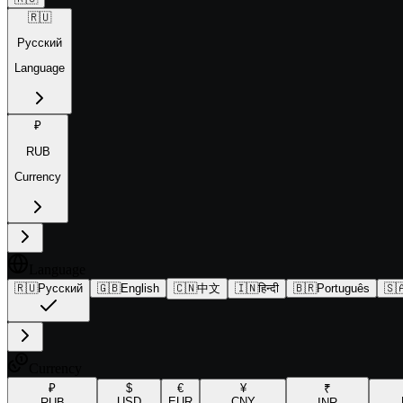
🇷🇺
Русский
Language
₽
RUB
Currency
Language
🇷🇺
Русский
🇬🇧
English
🇨🇳
中文
🇮🇳
हिन्दी
🇧🇷
Português
🇸
Currency
₽
$
€
¥
₹
USD
EUR
CNY
RUB
INR