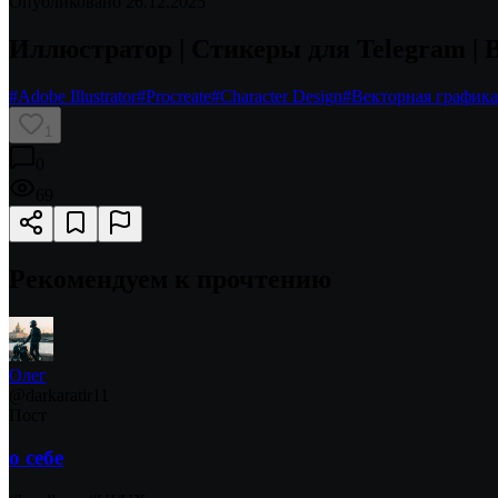
Опубликовано
26.12.2025
Иллюстратор | Стикеры для Telegram |
#
Adobe Illustrator
#
Procreate
#
Character Design
#
Векторная графика
1
0
69
Рекомендуем к прочтению
Олег
@
darkaratir11
Пост
о себе