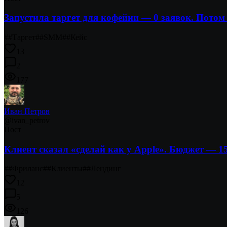
Запустила таргет для кофейни — 0 заявок. Потом
#
#Таргет
#
#SMM
#
#Кейс
13
2
177
Иван Петров
@
ivan_petrov
Пост
Клиент сказал «сделай как у Apple». Бюджет — 1
#
#Фриланс
#
#Клиенты
#
#Лендинг
12
5
126