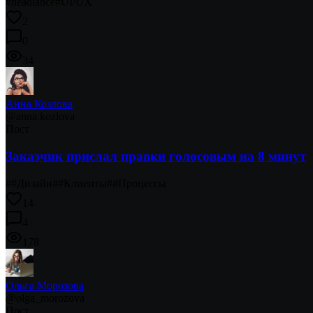
#
headlance
#
UI/UX
2
0
34
Анна Козлова
@
anna.kozlova
Пост
Заказчик прислал правки голосовым на 8 минут
#
#Дизайн
#
#Клиенты
#
#Процессы
14
4
178
Ольга Морозова
@
olga_morozova
Пост