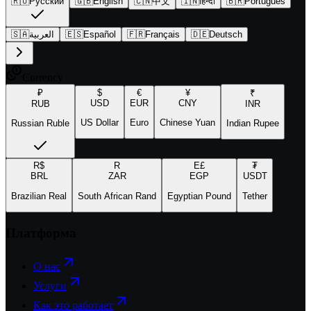
🇷🇺
Русский
🇬🇧
English
🇨🇳
中文
🇮🇳
हिन्दी
🇧🇷
Português
🇸🇦
العربية
🇪🇸
Español
🇫🇷
Français
🇩🇪
Deutsch
Currency
₽
$
€
¥
₹
USD
EUR
CNY
RUB
INR
US Dollar
Euro
Chinese Yuan
Russian Ruble
Indian Rupee
R$
R
E£
₮
BRL
ZAR
EGP
USDT
Brazilian Real
South African Rand
Egyptian Pound
Tether
Платформа
О нас
Услуги
Как это работает