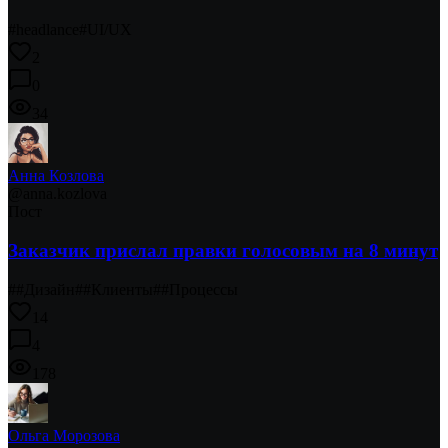
#
headlance
#
UI/UX
2
0
34
Анна Козлова
@
anna.kozlova
Пост
Заказчик прислал правки голосовым на 8 минут
#
#Дизайн
#
#Клиенты
#
#Процессы
14
4
178
Ольга Морозова