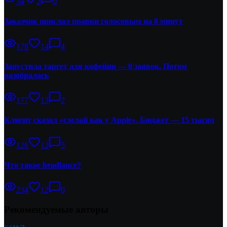
34
2
0
Заказчик прислал правки голосовым на 8 минут
178
14
4
Запустила таргет для кофейни — 0 заявок. Потом
разобралась
177
13
2
Клиент сказал «сделай как у Apple». Бюджет — 15 тысяч
126
12
5
Что такое headlance?
234
12
0
Рекомендуемые авторы