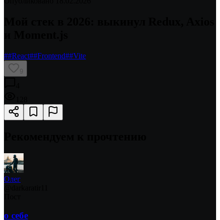
Опубликовано
18.02.2026
Мой стек в 2026: выкинул Redux, Axios
и Moment.js
#
#React
#
#Frontend
#
#Vite
9
4
128
Рекомендуем к прочтению
Олег
@
darkaratir11
Пост
о себе