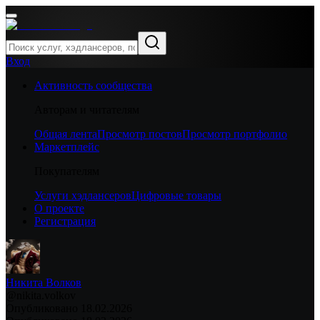
Вход
Активность сообщества
Авторам и читателям
Общая лента
Просмотр постов
Просмотр портфолио
Маркетплейс
Покупателям
Услуги хэдлансеров
Цифровые товары
О проекте
Регистрация
Никита Волков
@
nikita.volkov
Опубликовано
18.02.2026