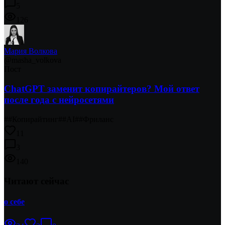
5
126
Мария Волкова
@
masha_volkova
Пост
ChatGPT заменит копирайтеров? Мой ответ
после года с нейросетями
#
#Копирайтинг
#
#AI
#
#Фриланс
11
3
140
Читают сейчас
о себе