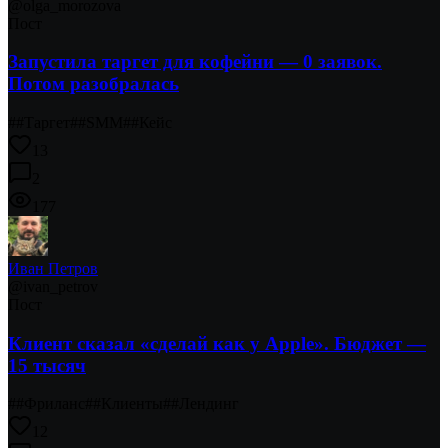
@
olga_morozova
Пост
Запустила таргет для кофейни — 0 заявок.
Потом разобралась
#
#Таргет
#
#SMM
#
#Кейс
13
2
177
Иван Петров
@
ivan_petrov
Пост
Клиент сказал «сделай как у Apple». Бюджет —
15 тысяч
#
#Фриланс
#
#Клиенты
#
#Лендинг
12