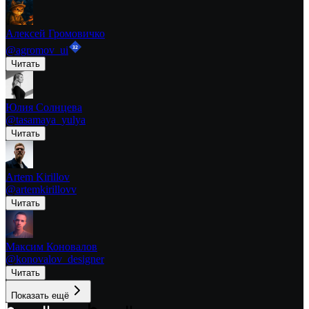
Алексей Громовичко
32
@
agromov_ui
Читать
Юлия Солнцева
@
tasamaya_yulya
Читать
Artem Kirillov
@
artemkirillovv
Читать
Максим Коновалов
@
konovalov_designer
Читать
Показать ещё