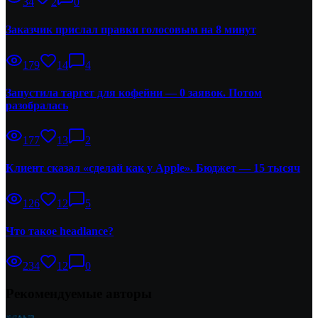
34
2
0
Заказчик прислал правки голосовым на 8 минут
179
14
4
Запустила таргет для кофейни — 0 заявок. Потом
разобралась
177
13
2
Клиент сказал «сделай как у Apple». Бюджет — 15 тысяч
126
12
5
Что такое headlance?
234
12
0
Рекомендуемые авторы