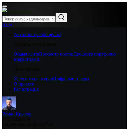
Вход
Активность сообщества
Авторам и читателям
Общая лента
Просмотр постов
Просмотр портфолио
Маркетплейс
Покупателям
Услуги хэдлансеров
Цифровые товары
О проекте
Регистрация
Роман Крылов
@
roman.krylov
Опубликовано
04.02.2026