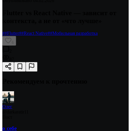
Опубликовано
04.02.2026
Flutter vs React Native — зависит от
контекста, а не от «что лучше»
#
#Flutter
#
#React Native
#
#Мобильная разработка
6
2
87
Рекомендуем к прочтению
Олег
@
darkaratir11
Пост
о себе