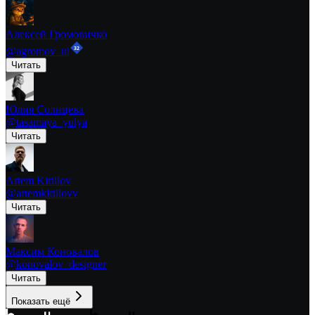
Алексей Громовичко
32
@
agromov_ui
Читать
Юлия Солнцева
@
tasamaya_yulya
Читать
Artem Kirillov
@
artemkirillovv
Читать
Максим Коновалов
@
konovalov_designer
Читать
Показать ещё