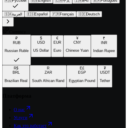
🇷🇺
Русский
🇬🇧
English
🇨🇳
中文
🇮🇳
हिन्दी
🇧🇷
Português
🇸🇦
العربية
🇪🇸
Español
🇫🇷
Français
🇩🇪
Deutsch
Currency
₽
$
€
¥
₹
USD
EUR
CNY
RUB
INR
US Dollar
Euro
Chinese Yuan
Russian Ruble
Indian Rupee
R$
R
E£
₮
BRL
ZAR
EGP
USDT
Brazilian Real
South African Rand
Egyptian Pound
Tether
Платформа
О нас
Услуги
Как это работает