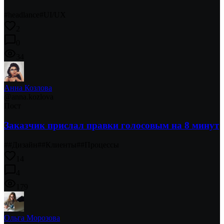
#
headlance
#
UI/UX
2
0
34
Анна Козлова
@
anna.kozlova
Пост
Заказчик прислал правки голосовым на 8 минут
#
#Дизайн
#
#Клиенты
#
#Процессы
14
4
179
Ольга Морозова