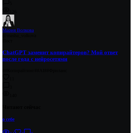
5
126
Мария Волкова
@
masha_volkova
Пост
ChatGPT заменит копирайтеров? Мой ответ
после года с нейросетями
#
#Копирайтинг
#
#AI
#
#Фриланс
11
3
140
Читают сейчас
о себе