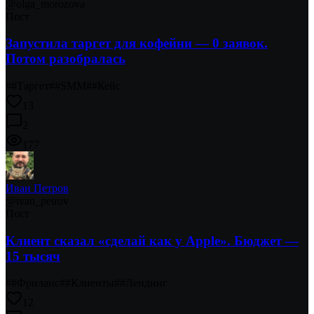
@
olga_morozova
Пост
Запустила таргет для кофейни — 0 заявок.
Потом разобралась
#
#Таргет
#
#SMM
#
#Кейс
13
2
177
Иван Петров
@
ivan_petrov
Пост
Клиент сказал «сделай как у Apple». Бюджет —
15 тысяч
#
#Фриланс
#
#Клиенты
#
#Лендинг
12