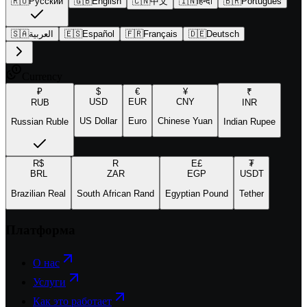
🇷🇺
Русский
🇬🇧
English
🇨🇳
中文
🇮🇳
हिन्दी
🇧🇷
Português
🇸🇦
العربية
🇪🇸
Español
🇫🇷
Français
🇩🇪
Deutsch
Currency
₽
$
€
¥
₹
USD
EUR
CNY
RUB
INR
US Dollar
Euro
Chinese Yuan
Russian Ruble
Indian Rupee
R$
R
E£
₮
BRL
ZAR
EGP
USDT
Brazilian Real
South African Rand
Egyptian Pound
Tether
Платформа
О нас
Услуги
Как это работает