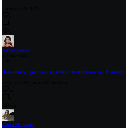
#
headlance
#
UI/UX
2
0
34
Анна Козлова
@
anna.kozlova
Пост
Заказчик прислал правки голосовым на 8 минут
#
#Дизайн
#
#Клиенты
#
#Процессы
14
4
178
Ольга Морозова