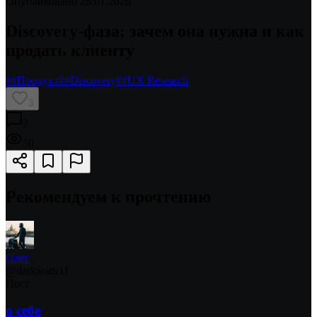
Опубликовано
28.01.2026
Discovery-фаза: зачем она нужна и как
продать клиенту
#
#Продукт
#
#Discovery
#
#UX Research
3
2
50
Рекомендуем к прочтению
Олег
@
darkaratir11
Пост
о себе