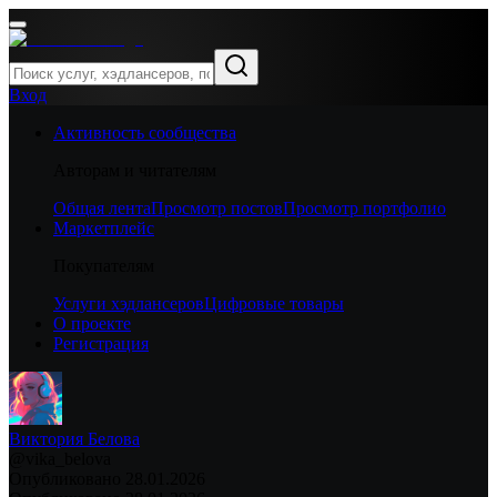
Вход
Активность сообщества
Авторам и читателям
Общая лента
Просмотр постов
Просмотр портфолио
Маркетплейс
Покупателям
Услуги хэдлансеров
Цифровые товары
О проекте
Регистрация
Виктория Белова
@
vika_belova
Опубликовано
28.01.2026