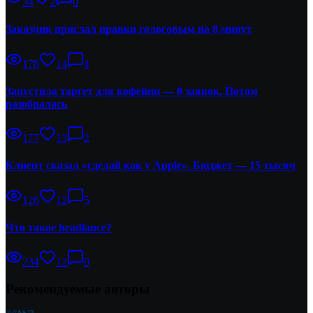
34
2
0
Заказчик прислал правки голосовым на 8 минут
178
14
4
Запустила таргет для кофейни — 0 заявок. Потом
разобралась
177
13
2
Клиент сказал «сделай как у Apple». Бюджет — 15 тысяч
126
12
5
Что такое headlance?
234
12
0
Рекомендуемые авторы