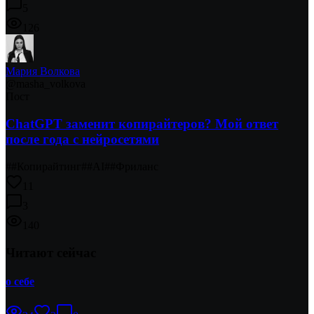
5
126
Мария Волкова
@
masha_volkova
Пост
ChatGPT заменит копирайтеров? Мой ответ
после года с нейросетями
#
#Копирайтинг
#
#AI
#
#Фриланс
11
3
140
Читают сейчас
о себе