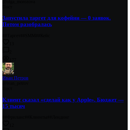
@
olga_morozova
Пост
Запустила таргет для кофейни — 0 заявок.
Потом разобралась
#
#Таргет
#
#SMM
#
#Кейс
13
2
177
Иван Петров
@
ivan_petrov
Пост
Клиент сказал «сделай как у Apple». Бюджет —
15 тысяч
#
#Фриланс
#
#Клиенты
#
#Лендинг
12