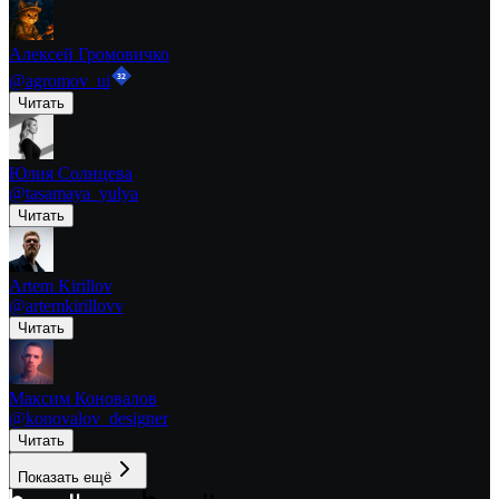
Алексей Громовичко
32
@
agromov_ui
Читать
Юлия Солнцева
@
tasamaya_yulya
Читать
Artem Kirillov
@
artemkirillovv
Читать
Максим Коновалов
@
konovalov_designer
Читать
Показать ещё