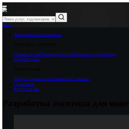
Вход
Активность сообщества
Авторам и читателям
Общая лента
Просмотр постов
Просмотр портфолио
Маркетплейс
Покупателям
Услуги хэдлансеров
Цифровые товары
О проекте
Регистрация
Разработка логотипа для инве